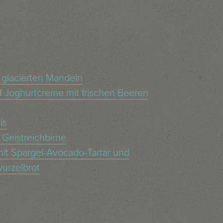
 glacierten Mandeln
f Joghurtcreme mit frischen Beeren
is
 Geistreichbirne
 mit Spargel-Avocado-Tartar und
urzelbrot