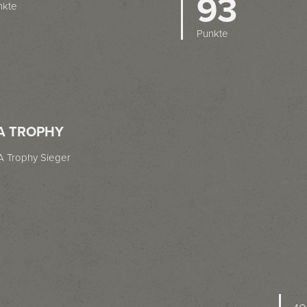
93
nkte
Punkte
A TROPHY
A Trophy Sieger