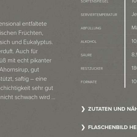
10
SORTENSPIEGEL
Je
SERVIERTEMPERATUR
nsional entfaltete
Mä
ABFÜLLUNG
pischen Früchten,
10
sich und Eukalyptus.
ALKOHOL
rduft. Auch für
8,
SÄURE
süß mit echt pikanter
18
Ahornsirup, gut
RESTZUCKER
tzt, saftig – eine
10
FORMATE
chichtigkeit sehr gut
 nicht schwach wird …
ZUTATEN UND NÄ
FLASCHENBILD H