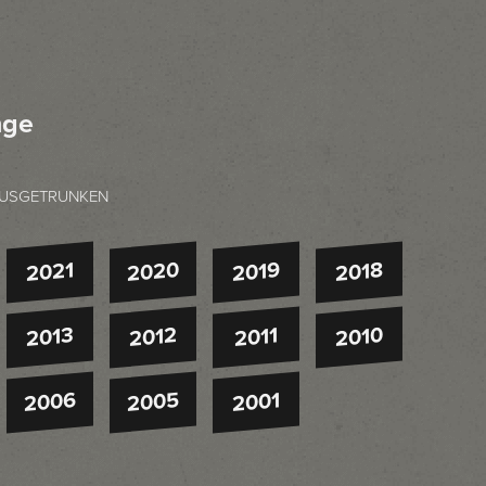
nge
USGETRUNKEN
2020
2021
2019
2018
2013
2012
2010
2011
2006
2005
2001