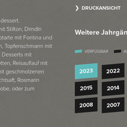
DRUCKANSICHT
dessert.
t Stilton, Dirndln
Weitere Jahrgä
tarte mit Fontina und
n, Topfenschmarrn mit
VERFÜGBAR
A
, Desserts mit
ten, Reisauflauf mit
2023
2022
 mit geschmolzenen
chtsaft, Rosmarin
2015
2014
robe, oder zum
2008
2007