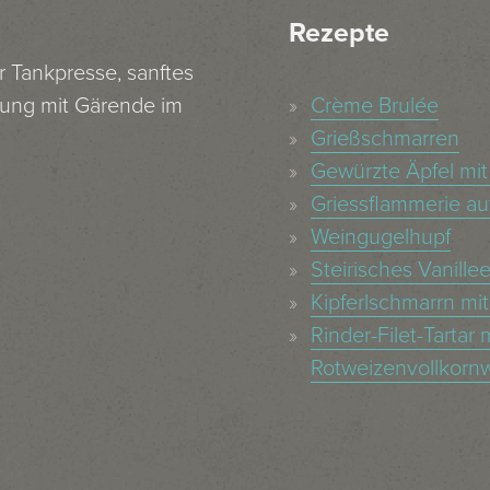
Rezepte
r Tankpresse, sanftes
rung mit Gärende im
Crème Brulée
Grießschmarren
Gewürzte Äpfel mit
Griessflammerie au
Weingugelhupf
Steirisches Vanillee
Kipferlschmarrn mit
Rinder-Filet-Tartar
Rotweizenvollkornw