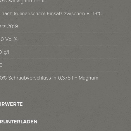
0% Sauvignon blanc
 nach kulinarischem Einsatz zwischen 8–13°C.
rz 2019
,0 Vol.%
9 g/l
0
0% Schraubverschluss in 0,375 l + Magnum
HRWERTE
ERUNTERLADEN