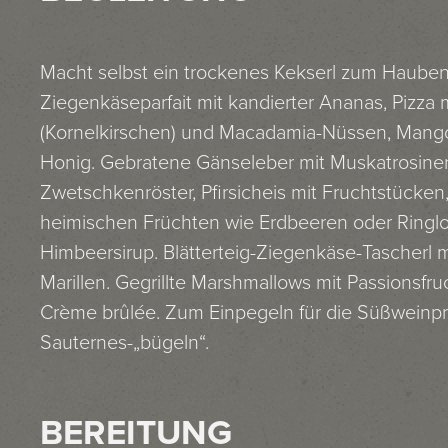
Macht selbst ein trockenes Kekserl zum Hauben
Ziegenkäseparfait mit kandierter Ananas, Pizza mi
(Kornelkirschen) und Macadamia-Nüssen, Mango
Honig. Gebratene Gänseleber mit Muskatrosine
Zwetschkenröster, Pfirsicheis mit Fruchtstücken
heimischen Früchten wie Erdbeeren oder Ringlot
Himbeersirup. Blätterteig-Ziegenkäse-Tascherl
Marillen. Gegrillte Marshmallows mit Passionsfru
Crème brûlée. Zum Einpegeln für die Süßweinp
Sauternes-„bügeln“.
BEREITUNG