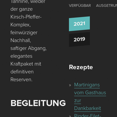
Tannine, wieder
VERFÜGBAR
AUSGETRU
der ganze
Kirsch-Pfeffer-
2021
Komplex,
feinwürziger
2019
Nachhall,
saftiger Abgang,
elegantes
Kraftpaket mit
Rezepte
definitiven
Reserven.
Martinigans
vom Gasthaus
zur
BEGLEITUNG
Dankbarkeit
Rinder-Filet-