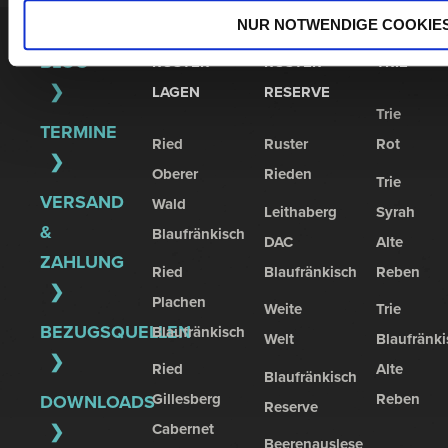
NUR NOTWENDIGE COOKIE
BLOG
RUSTER
RUSTER
TRIE
LAGEN
RESERVE
Trie
TERMINE
Ried
Ruster
Rot
Oberer
Rieden
Trie
VERSAND
Wald
Leithaberg
Syrah
&
Blaufränkisch
DAC
Alte
ZAHLUNG
Ried
Blaufränkisch
Reben
Plachen
Weite
Trie
BEZUGSQUELLEN
Blaufränkisch
Welt
Blaufränki
Ried
Alte
Blaufränkisch
Gillesberg
Reben
DOWNLOADS
Reserve
Cabernet
Beerenauslese