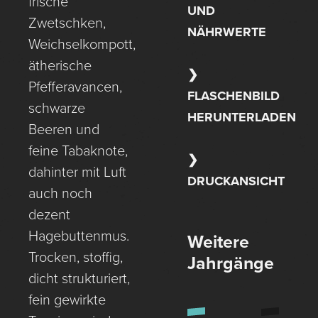
frische
UND
Zwetschken,
NÄHRWERTE
Weichselkompott,
ätherische
Pfefferavancen,
FLASCHENBILD
schwarze
HERUNTERLADEN
Beeren und
feine Tabaknote,
dahinter mit Luft
DRUCKANSICHT
auch noch
dezent
Hagebuttenmus.
Weitere
Trocken, stoffig,
Jahrgänge
dicht strukturiert,
fein gewirkte