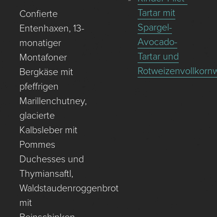
Tartar mit
Confierte
Spargel-
Entenhaxen, 13-
Avocado-
monatiger
Tartar und
Montafoner
Rotweizenvollkornw
Bergkäse mit
pfeffrigen
Marillenchutney,
glacierte
Kalbsleber mit
Pommes
Duchesses und
Thymiansaftl,
Waldstaudenroggenbrot
mit