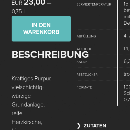
23,00
EUR
—
15-
SERVIERTEMPERATUR
be
0,75 l
mit
De
IN DEN
WARENKORB
4.
ABFÜLLUNG
14
ALKOHOL
BESCHREIBUNG
6,3
SÄURE
tr
RESTZUCKER
Kräftiges Purpur,
10
vielschichtig-
FORMATE
Sc
würzige
0,7
Grundanlage,
reife
Herzkirsche,
ZUTATEN