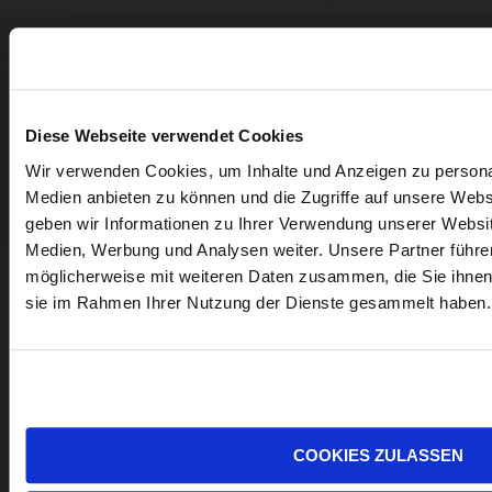
WEINGUT
GÜNTER +
Abonnieren
Diese Webseite verwendet Cookies
REGINA
Sie
Folgen
Wir verwenden Cookies, um Inhalte und Anzeigen zu personal
TRIEBAUMER
unseren
Sie
Medien anbieten zu können und die Zugriffe auf unsere Web
Newsletter
uns
geben wir Informationen zu Ihrer Verwendung unserer Websit
auf
NEUEGASSE 18,
Medien, Werbung und Analysen weiter. Unsere Partner führe
Facebo
7071 RUST
möglicherweise mit weiteren Daten zusammen, die Sie ihnen b
sie im Rahmen Ihrer Nutzung der Dienste gesammelt haben.
+
+43 676 724
Instagr
8797
WEINGUT@TRIEBAUMER.AT
COOKIES ZULASSEN