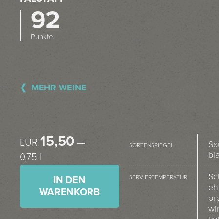
92
Punkte
MEHR WEINE
15,50
EUR
—
Sa
SORTENSPIEGEL
bl
0,75 l
Sc
SERVIERTEMPERATUR
IN DEN
eh
WARENKORB
or
wi