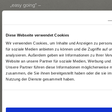
„easy going“ –
aber aus einem
reinen
Naturprodukt!
Diese Webseite verwendet Cookies
Wir verwenden Cookies, um Inhalte und Anzeigen zu persona
BEREITUNG
für soziale Medien anbieten zu können und die Zugriffe auf 
analysieren. Außerdem geben wir Informationen zu Ihrer Ve
Website an unsere Partner für soziale Medien, Werbung und 
Unsere Partner führen diese Informationen möglicherweise m
Geerntet Ende
zusammen, die Sie ihnen bereitgestellt haben oder die sie i
September
Nutzung der Dienste gesammelt haben.
2025 selektiv.
Rebeln, gekühlte
Stahltankvinifikation,