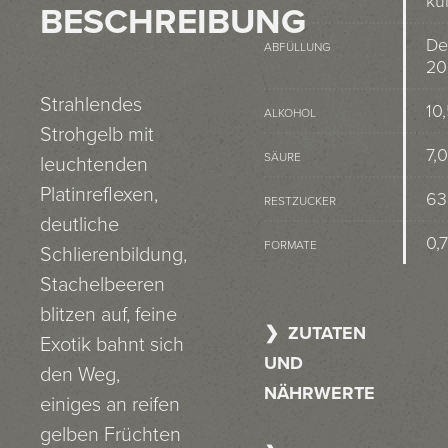
kü
BESCHREIBUNG
De
ABFÜLLUNG
20
Strahlendes
10
ALKOHOL
Strohgelb mit
7,0
SÄURE
leuchtenden
Platinreflexen,
63
RESTZUCKER
deutliche
0,7
FORMATE
Schlierenbildung,
Stachelbeeren
blitzen auf, feine
ZUTATEN
Exotik bahnt sich
UND
den Weg,
NÄHRWERTE
einiges an reifen
gelben Früchten