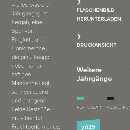
– alles, was die
FLASCHENBILD
Jahrgangsgüte
HERUNTERLADEN
hergab, eine
Spur von
Ringlotte und
DRUCKANSICHT
Honigmelone,
die ganz knapp
neben einer
Weitere
saftigen
Jahrgänge
Mandarine liegt,
sehr einladend
und anregend.
VERFÜGBAR
AUSGETRU
Feine Restsüße
mit vibranter
Fruchtperformance,
2025