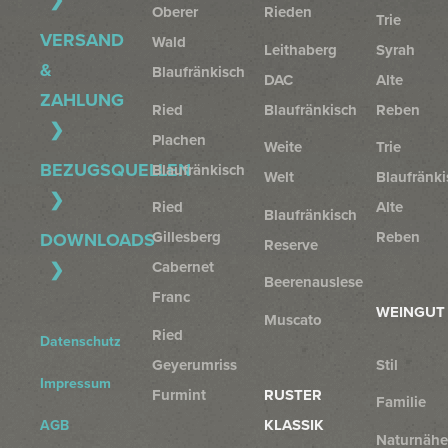
Oberer
Rieden
Trie
VERSAND
Wald
Leithaberg
Syrah
&
Blaufränkisch
DAC
Alte
ZAHLUNG
Ried
Blaufränkisch
Reben
Plachen
Weite
Trie
BEZUGSQUELLEN
Blaufränkisch
Welt
Blaufränki
Ried
Alte
Blaufränkisch
Gillesberg
Reben
DOWNLOADS
Reserve
Cabernet
Beerenauslese
Franc
WEINGUT
Muscato
Ried
Datenschutz
Geyerumriss
Stil
Impressum
Furmint
RUSTER
Familie
KLASSIK
AGB
Naturnähe