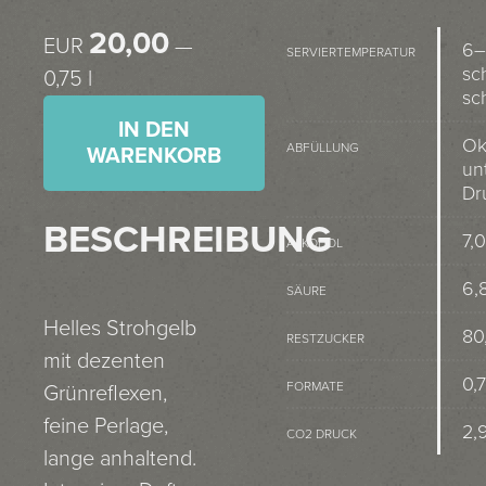
20,00
EUR
—
6–
SERVIERTEMPERATUR
sc
0,75 l
sc
IN DEN
Ok
ABFÜLLUNG
WARENKORB
un
Dr
BESCHREIBUNG
7,
ALKOHOL
6,8
SÄURE
Helles Strohgelb
80
RESTZUCKER
mit dezenten
0,7
FORMATE
Grünreflexen,
feine Perlage,
2,
CO2 DRUCK
lange anhaltend.