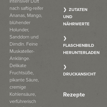
Intensiver Duft
nach saftig-reifer
ZUTATEN
Ananas, Mango,
UND
blühender
NÄHRWERTE
Holunder,
Sanddorn und
Dirndln. Feine
FLASCHENBILD
Muskateller-
HERUNTERLADEN
Anklänge.
Delikate
Fruchtsüße,
DRUCKANSICHT
pikante Säure,
cremige
Rezepte
Kohlensäure,
verführerisch