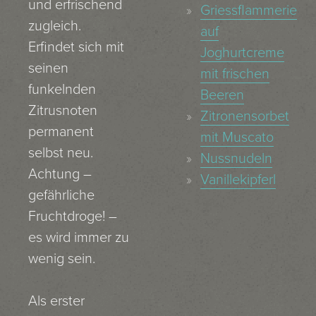
und erfrischend
Griessflammerie
zugleich.
auf
Erfindet sich mit
Joghurtcreme
seinen
mit frischen
funkelnden
Beeren
Zitrusnoten
Zitronensorbet
permanent
mit Muscato
selbst neu.
Nussnudeln
Achtung –
Vanillekipferl
gefährliche
Fruchtdroge! –
es wird immer zu
wenig sein.
Als erster