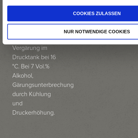
permanente
Kühlung.
COOKIES ZULASSEN
Mostklärung
durch
NUR NOTWENDIGE COOKIES
Floatierung.
Vergärung im
Drucktank bei 16
°C. Bei 7 Vol.%
Alkohol,
Gärungsunterbrechung
durch Kühlung
und
Druckerhöhung.