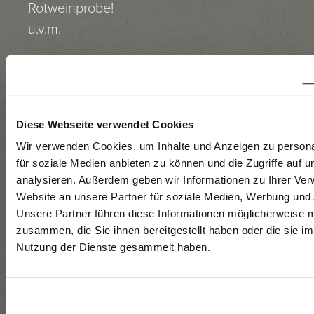
Rotweinprobe!
u.v.m.
BEREITUNG
Diese Webseite verwendet Cookies
Wir verwenden Cookies, um Inhalte und Anzeigen zu persona
Geerntet Anfang
für soziale Medien anbieten zu können und die Zugriffe auf 
September
analysieren. Außerdem geben wir Informationen zu Ihrer Ve
frühmorgens,
Website an unsere Partner für soziale Medien, Werbung und 
wenn’s noch
Unsere Partner führen diese Informationen möglicherweise m
zusammen, die Sie ihnen bereitgestellt haben oder die sie i
schön „frisch“ ist.
Nutzung der Dienste gesammelt haben.
Zügig, effizient,
sauber,