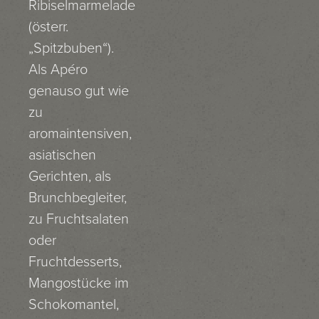
Ribiselmarmelade
(österr.
„Spitzbuben“).
Als Apéro
genauso gut wie
zu
aromaintensiven,
asiatischen
Gerichten, als
Brunchbegleiter,
zu Fruchtsalaten
oder
Fruchtdesserts,
Mangostücke im
Schokomantel,