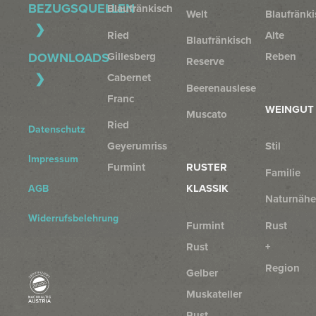
BEZUGSQUELLEN
Blaufränkisch
Welt
Blaufränki
Ried
Alte
Blaufränkisch
Gillesberg
Reben
DOWNLOADS
Reserve
Cabernet
Beerenauslese
Franc
WEINGUT
Muscato
Ried
Datenschutz
Geyerumriss
Stil
Impressum
Furmint
RUSTER
Familie
KLASSIK
AGB
Naturnähe
Widerrufsbelehrung
Furmint
Rust
Rust
+
Region
Gelber
Muskateller
Rust