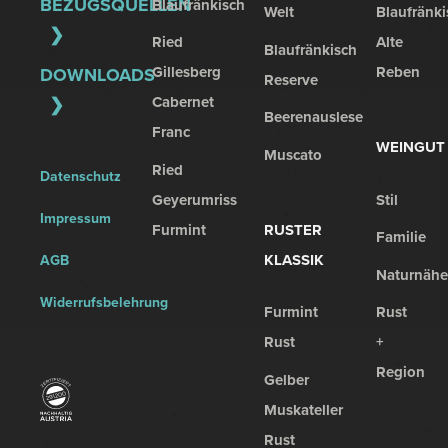
BEZUGSQUELLEN
Blaufränkisch
Welt
Blaufränki
Ried
Alte
Blaufränkisch
Gillesberg
Reben
DOWNLOADS
Reserve
Cabernet
Beerenauslese
Franc
WEINGUT
Muscato
Ried
Datenschutz
Geyerumriss
Stil
Impressum
Furmint
RUSTER
Familie
KLASSIK
AGB
Naturnähe
Widerrufsbelehrung
Furmint
Rust
Rust
+
Region
Gelber
Muskateller
Rust