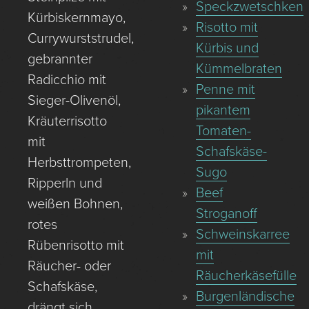
Speckzwetschken
Kürbiskernmayo,
Risotto mit
Currywurststrudel,
Kürbis und
gebrannter
Kümmelbraten
Radicchio mit
Penne mit
Sieger-Olivenöl,
pikantem
Kräuterrisotto
Tomaten-
mit
Schafskäse-
Herbsttrompeten,
Sugo
Ripperln und
Beef
weißen Bohnen,
Stroganoff
rotes
Schweinskarree
Rübenrisotto mit
mit
Räucher- oder
Räucherkäsefülle
Schafskäse,
Burgenländische
drängt sich