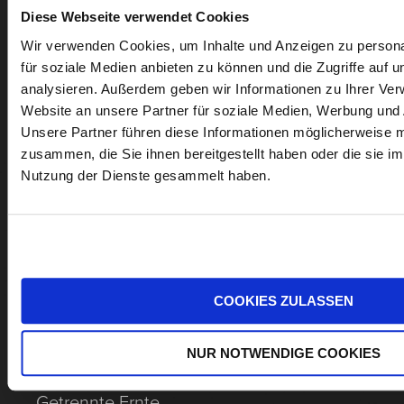
Diese Webseite verwendet Cookies
September
Wir verwenden Cookies, um Inhalte und Anzeigen zu persona
2024 per Hand
für soziale Medien anbieten zu können und die Zugriffe auf 
in Kleinkisten:
analysieren. Außerdem geben wir Informationen zu Ihrer Ve
Blaufränkisch –
Website an unsere Partner für soziale Medien, Werbung und 
vor allem aus
Unsere Partner führen diese Informationen möglicherweise m
zusammen, die Sie ihnen bereitgestellt haben oder die sie i
der Riede Eden
Nutzung der Dienste gesammelt haben.
und Bandkräftn,
Cabernet aus
den Rieden
Gillesberg und
vom Ritter –
COOKIES ZULASSEN
beide sehr
schiefrig.
NUR NOTWENDIGE COOKIES
Getrennte Ernte,