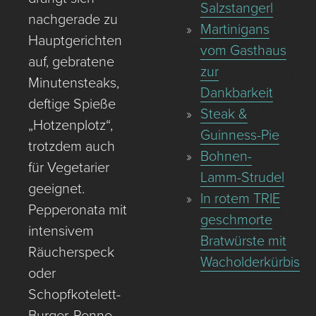
Salzstangerl
nachgerade zu
Martinigans
Hauptgerichten
vom Gasthaus
auf, gebratene
zur
Minutensteaks,
Dankbarkeit
deftige Spieße
Steak &
„Hotzenplotz“,
Guinness-Pie
trotzdem auch
Bohnen-
für Vegetarier
Lamm-Strudel
geeignet.
In rotem TRIE
Pepperonata mit
geschmorte
intensivem
Bratwürste mit
Räucherspeck
Wacholderkürbis
oder
Schopfkotelett-