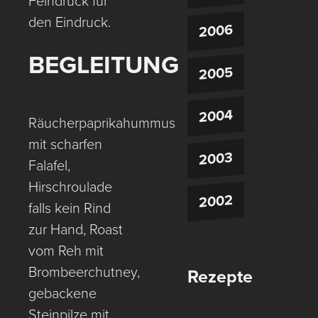
Feindruck für
den Eindruck.
2006
BEGLEITUNG
2005
2004
Räucherpaprikahummus
mit scharfen
2003
Falafel,
Hirschroulade
2002
falls kein Rind
zur Hand, Roast
vom Reh mit
Brombeerchutney,
Rezepte
gebackene
Steinpilze mit