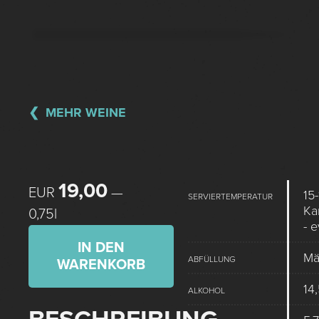
MEHR WEINE
19,00
EUR
—
15-
SERVIERTEMPERATUR
Ka
0,75l
- 
IN DEN
Mä
ABFÜLLUNG
WARENKORB
14
ALKOHOL