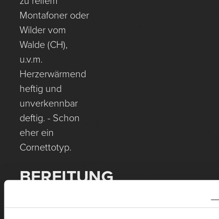
zu reifem
Montafoner oder
Wilder vom
Walde (CH),
u.v.m.
Herzerwärmend
heftig und
unverkennbar
deftig. - Schon
eher ein
Cornettotyp.
BEREITUNG
Geerntet Ende