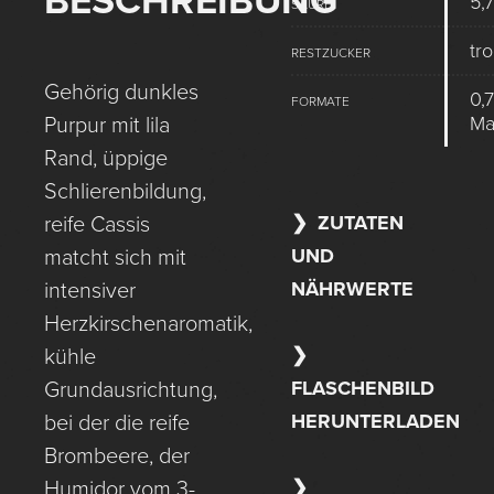
BESCHREIBUNG
5,7
SÄURE
tr
RESTZUCKER
Gehörig dunkles
0,7
FORMATE
M
Purpur mit lila
Rand, üppige
Schlierenbildung,
ZUTATEN
reife Cassis
UND
matcht sich mit
NÄHRWERTE
intensiver
Herzkirschenaromatik,
kühle
FLASCHENBILD
Grundausrichtung,
HERUNTERLADEN
bei der die reife
Brombeere, der
Humidor vom 3-