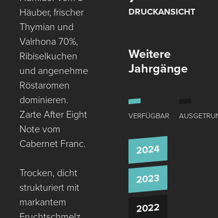
DRUCKANSICHT
Häuber, frischer
Thymian und
Valrhona 70%,
Weitere
Ribiselkuchen
Jahrgänge
und angenehme
Röstaromen
dominieren.
Zarte After Eight
VERFÜGBAR
AUSGETRU
Note vom
Cabernet Franc.
2024
Trocken, dicht
2023
strukturiert mit
markantem
2022
Fruchtschmelz,