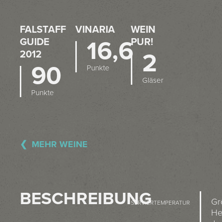
FALSTAFF
VINARIA
WEIN
GUIDE
16,6
PUR!
2012
2
90
Punkte
Gläser
Punkte
MEHR WEINE
BESCHREIBUNG
Gr
SERVIERTEMPERATUR
He