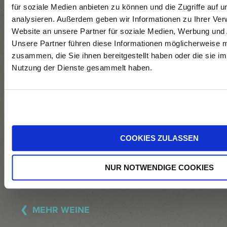
Abpressen,
für soziale Medien anbieten zu können und die Zugriffe auf 
anschließend
analysieren. Außerdem geben wir Informationen zu Ihrer Ve
gekühlte
Website an unsere Partner für soziale Medien, Werbung und 
Unsere Partner führen diese Informationen möglicherweise m
Vergärung im
zusammen, die Sie ihnen bereitgestellt haben oder die sie i
Stahltank mit
Nutzung der Dienste gesammelt haben.
Gärstopp durch
Abkühlen und
Filtration, nur
Stahltank-
Kontakt.
COOKIES ZULASSEN
NUR NOTWENDIGE COOKIES
MEHR WEINE