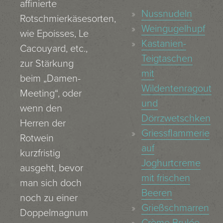
affinierte
Nussnudeln
Rotschmierkäsesorten,
Weingugelhupf
wie Epoisses, Le
Kastanien-
Cacouyard, etc.,
Teigtaschen
zur Stärkung
mit
beim „Damen-
Wildentenragout
Meeting“, oder
und
wenn den
Dörrzwetschken
Herren der
Griessflammerie
Rotwein
auf
kurzfristig
Joghurtcreme
ausgeht, bevor
mit frischen
man sich doch
Beeren
noch zu einer
Grießschmarren
Doppelmagnum