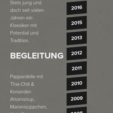
Stets jung und
2016
doch seit vielen
Jahren ein
2015
Klassiker mit
Potential und
2013
Tradition.
2012
BEGLEITUNG
2011
Pappardelle mit
2010
Thai-Chili &
Koriander-
2009
Ahornsirup,
Maronisüppchen,