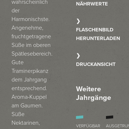
wahrscheinlich
NÄHRWERTE
der
Harmonischste.
Angenehme,
FLASCHENBILD
fruchtgetragene
HERUNTERLADEN
Süße im oberen
Spätlesebereich.
Gute
DRUCKANSICHT
Traminerpikanz
dem Jahrgang
Weitere
entsprechend.
Jahrgänge
Aroma-Kuppel
am Gaumen.
Süße
Nektarinen,
VERFÜGBAR
AUSGETRU