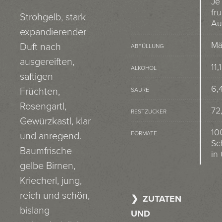
Je
fr
Strohgelb, stark
Auf
expandierender
Mä
Duft nach
ABFÜLLUNG
ausgereiften,
11,
ALKOHOL
saftigen
6,4
Früchten,
SÄURE
Rosengartl,
72,
RESTZUCKER
Gewürzkastl, klar
10
FORMATE
und anregend.
Sc
Baumfrische
in 
gelbe Birnen,
Kriecherl, jung,
reich und schön,
ZUTATEN
bislang
UND