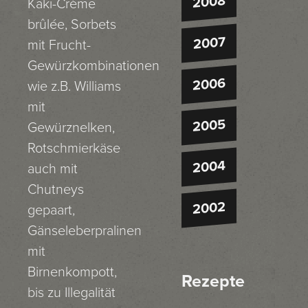
2008
Kaki-Crème
brûlée, Sorbets
2007
mit Frucht-
Gewürzkombinationen
2006
wie z.B. Williams
mit
2005
Gewürznelken,
Rotschmierkäse
2004
auch mit
Chutneys
2002
gepaart,
Gänseleberpralinen
mit
Birnenkompott,
Rezepte
bis zu Illegalität