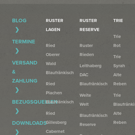
BLOG
RUSTER
RUSTER
TRIE
LAGEN
RESERVE
Trie
TERMINE
Ried
Ruster
Rot
Oberer
Rieden
Trie
VERSAND
Wald
Leithaberg
Syrah
&
Blaufränkisch
DAC
Alte
ZAHLUNG
Ried
Blaufränkisch
Reben
Plachen
Weite
Trie
BEZUGSQUELLEN
Blaufränkisch
Welt
Blaufränki
Ried
Alte
Blaufränkisch
Gillesberg
Reben
DOWNLOADS
Reserve
Cabernet