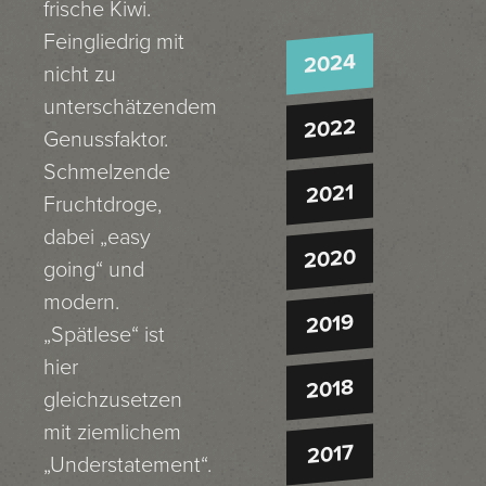
frische Kiwi.
Feingliedrig mit
2024
nicht zu
unterschätzendem
2022
Genussfaktor.
Schmelzende
2021
Fruchtdroge,
dabei „easy
2020
going“ und
modern.
2019
„Spätlese“ ist
hier
2018
gleichzusetzen
mit ziemlichem
2017
„Understatement“.