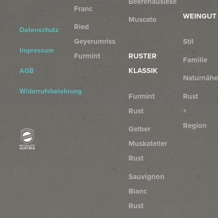
Beerenauslese
Franc
WEINGUT
Muscato
Ried
Datenschutz
Geyerumriss
Stil
Impressum
Furmint
RUSTER
Familie
KLASSIK
AGB
Naturnähe
Widerrufsbelehrung
Furmint
Rust
Rust
+
Region
Gelber
Muskateller
Rust
Sauvignon
Blanc
Rust