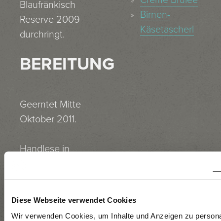
Crème Brulée
Blaufränkisch
Birnen-
Reserve 2009
Käsetascherl
durchringt.
BEREITUNG
Geerntet Mitte
Oktober 2011.
Handlese in
Kisten, Rebeln,
6-stündige
Maischestandzeit,
Diese Webseite verwendet Cookies
sanftes
Wir verwenden Cookies, um Inhalte und Anzeigen zu persona