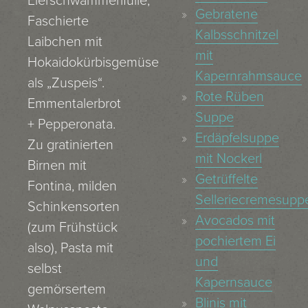
Eierschwammerlfülle,
Gebratene
Faschierte
Kalbsschnitzel
Laibchen mit
mit
Hokaidokürbisgemüse
Kapernrahmsauce
als „Zuspeis“.
Rote Rüben
Emmentalerbrot
Suppe
+ Pepperonata.
Erdäpfelsuppe
Zu gratinierten
mit Nockerl
Birnen mit
Getrüffelte
Fontina, milden
Selleriecremesupp
Schinkensorten
Avocados mit
(zum Frühstück
pochiertem Ei
also), Pasta mit
und
selbst
Kapernsauce
gemörsertem
Blinis mit