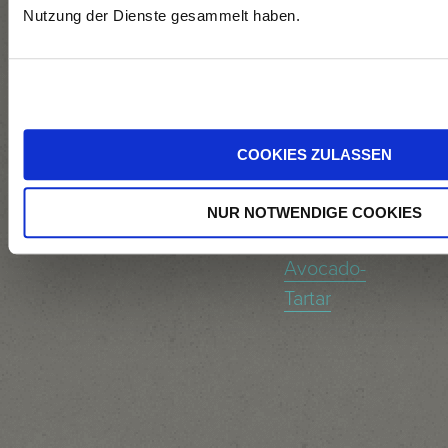
Nutzung der Dienste gesammelt haben.
fraîche-
Nudeln,
Pinienkernen
und
geschmorten
COOKIES ZULASSEN
Balsamico-
Tomaten
NUR NOTWENDIGE COOKIES
Spargel-
Avocado-
Tartar