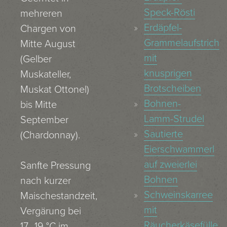
Speck-Rösti
mehreren
Erdäpfel-
Chargen von
Grammelaufstrich
Mitte August
mit
(Gelber
knusprigen
Muskateller,
Brotscheiben
Muskat Ottonel)
Bohnen-
bis Mitte
Lamm-Strudel
September
Sautierte
(Chardonnay).
Eierschwammerl
auf zweierlei
Sanfte Pressung
Bohnen
nach kurzer
Schweinskarree
Maischestandzeit,
mit
Vergärung bei
Räucherkäsefülle
17–19 °C im