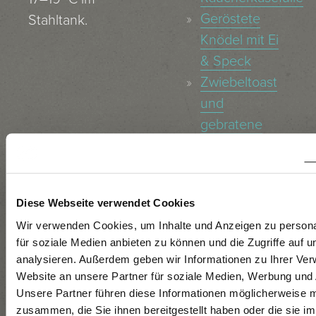
Geröstete
Stahltank.
Knödel mit Ei
& Speck
Zwiebeltoast
und
gebratene
Pilze
Schüttelbrotschnitz
mit
Diese Webseite verwendet Cookies
erdäpfelgedresste
Wir verwenden Cookies, um Inhalte und Anzeigen zu persona
Vogerlsalat
für soziale Medien anbieten zu können und die Zugriffe auf 
Gebratener
analysieren. Außerdem geben wir Informationen zu Ihrer Ve
Zander mit
Website an unsere Partner für soziale Medien, Werbung und 
lauwarmen
Unsere Partner führen diese Informationen möglicherweise m
zusammen, die Sie ihnen bereitgestellt haben oder die sie i
Crème