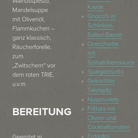
Walnusspesto,
Kaviar
Mandelsuppe
Gnocchi in
mit Olivenöl,
Schinken-
Flammkuchen –
Salbei-Sauce
ganz klassisch,
Orecchiette
Räucherforelle,
mit
zum
Spinatoberssauce
„Zwitschern“ vor
Spargelrisotto
dem roten TRIE,
Gekochter
u.v.m.
Tafelspitz
Nussnudeln
Frittata mit
BEREITUNG
Oliven und
Cocktailtomaten
Erdäpfel-
Geerntet in