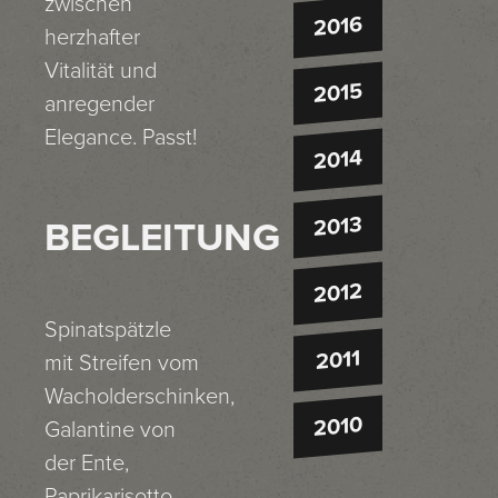
zwischen
2016
herzhafter
Vitalität und
2015
anregender
Elegance. Passt!
2014
2013
BEGLEITUNG
2012
Spinatspätzle
2011
mit Streifen vom
Wacholderschinken,
2010
Galantine von
der Ente,
Paprikarisotto