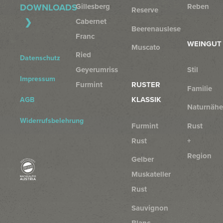
Gillesberg
Reben
DOWNLOADS
Reserve
Cabernet
Beerenauslese
Franc
WEINGUT
Muscato
Ried
Datenschutz
Geyerumriss
Stil
Impressum
Furmint
RUSTER
Familie
KLASSIK
AGB
Naturnähe
Widerrufsbelehrung
Furmint
Rust
Rust
+
Region
Gelber
Muskateller
Rust
Sauvignon
Blanc