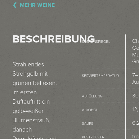
MEHR WEINE
BESCHREIBUNG
Ch
SORTENSPIEGEL
Ge
Mu
Gr
Strahlendes
Strohgelb mit
7–
SERVIERTEMPERATUR
Au
grünen Reflexen.
Im ersten
30
ABFÜLLUNG
Duftauftritt ein
12
gelb-weißer
ALKOHOL
Blumenstrauß,
6,2
SÄURE
danach
tr
RESTZUCKER