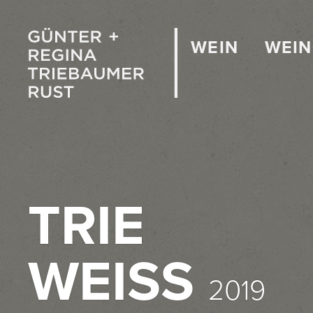
WEIN
WEI
TRIE
WEISS
2019