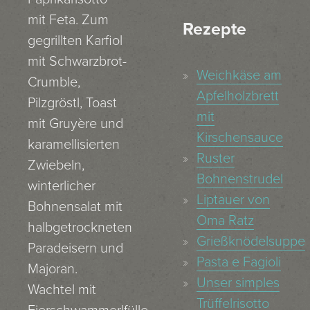
mit Feta. Zum
Rezepte
gegrillten Karfiol
mit Schwarzbrot-
Weichkäse am
Crumble,
Apfelholzbrett
Pilzgröstl, Toast
mit
mit Gruyère und
Kirschensauce
karamellisierten
Ruster
Zwiebeln,
Bohnenstrudel
winterlicher
Liptauer von
Bohnensalat mit
Oma Ratz
halbgetrockneten
Grießknödelsuppe
Paradeisern und
Pasta e Fagioli
Majoran.
Unser simples
Wachtel mit
Trüffelrisotto