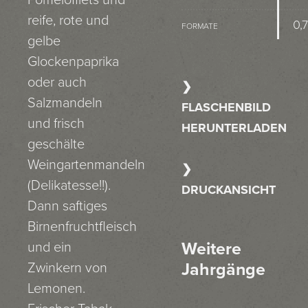
Pomelofilets und
reife, rote und
0,7
FORMATE
gelbe
Glockenpaprika
oder auch
Salzmandeln
FLASCHENBILD
und frisch
HERUNTERLADEN
geschälte
Weingartenmandeln
(Delikatesse!!).
DRUCKANSICHT
Dann saftiges
Birnenfruchtfleisch
Weitere
und ein
Jahrgänge
Zwinkern von
Lemonen.