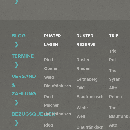
BLOG
RUSTER
RUSTER
TRIE
LAGEN
RESERVE
Trie
TERMINE
Ried
Ruster
Rot
Oberer
Rieden
Trie
VERSAND
Wald
Leithaberg
Syrah
&
Blaufränkisch
DAC
Alte
ZAHLUNG
Ried
Blaufränkisch
Reben
Plachen
Weite
Trie
BEZUGSQUELLEN
Blaufränkisch
Welt
Blaufränki
Ried
Alte
Blaufränkisch