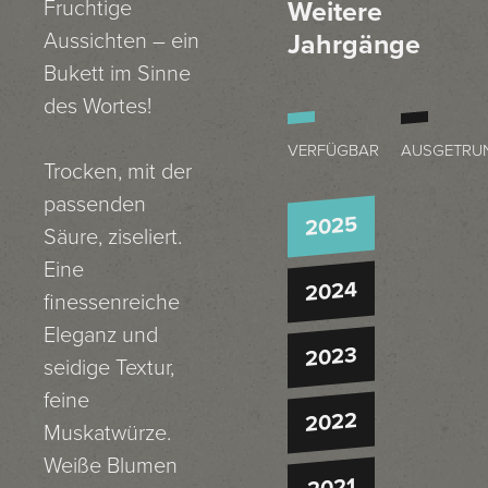
Weitere
Fruchtige
Jahrgänge
Aussichten – ein
Bukett im Sinne
des Wortes!
VERFÜGBAR
AUSGETRU
Trocken, mit der
passenden
2025
Säure, ziseliert.
Eine
2024
finessenreiche
Eleganz und
2023
seidige Textur,
feine
2022
Muskatwürze.
Weiße Blumen