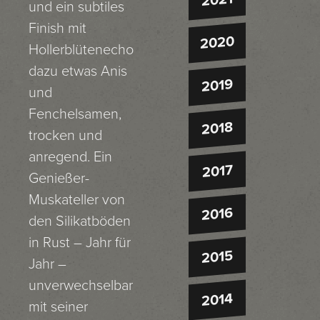
2021
und ein subtiles
Finish mit
2020
Hollerblütenecho
dazu etwas Anis
2019
und
Fenchelsamen,
2018
trocken und
anregend. Ein
2017
Genießer-
Muskateller von
2016
den Silikatböden
in Rust – Jahr für
2015
Jahr –
unverwechselbar
2014
mit seiner