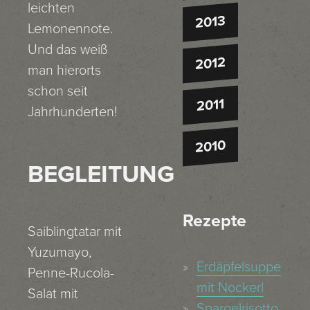
leichten
2013
Lemonennote.
Und das weiß
2012
man hierorts
schon seit
2011
Jahrhunderten!
2010
BEGLEITUNG
Rezepte
Saiblingtatar mit
Yuzumayo,
Erdäpfelsuppe
Penne-Rucola-
mit Nockerl
Salat mit
Spargelrisotto