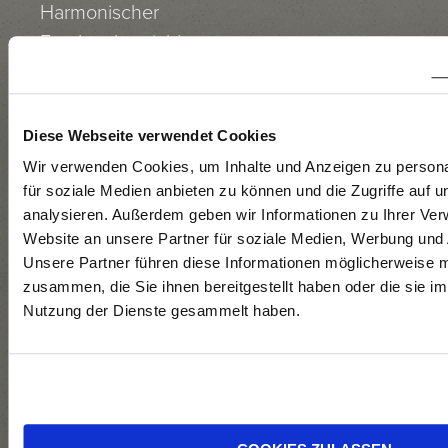
Harmonischer
Fruchtschmeichler
mit
Suchtpotential.
Diese Webseite verwendet Cookies
Wir verwenden Cookies, um Inhalte und Anzeigen zu persona
BEREITUNG
für soziale Medien anbieten zu können und die Zugriffe auf 
analysieren. Außerdem geben wir Informationen zu Ihrer Ve
Website an unsere Partner für soziale Medien, Werbung und 
Unsere Partner führen diese Informationen möglicherweise m
Geerntet Anfang
zusammen, die Sie ihnen bereitgestellt haben oder die sie i
September
Nutzung der Dienste gesammelt haben.
2025.
Rebeln,
Mostklärung,
gekühlte Gärung