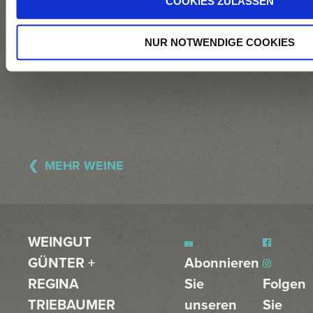
COOKIES ZULASSEN
im Stahltank bei
ca. 18 °C über 3
NUR NOTWENDIGE COOKIES
Wochen.
MEHR WEINE
WEINGUT
GÜNTER +
Abonnieren
REGINA
Sie
Folgen
TRIEBAUMER
unseren
Sie