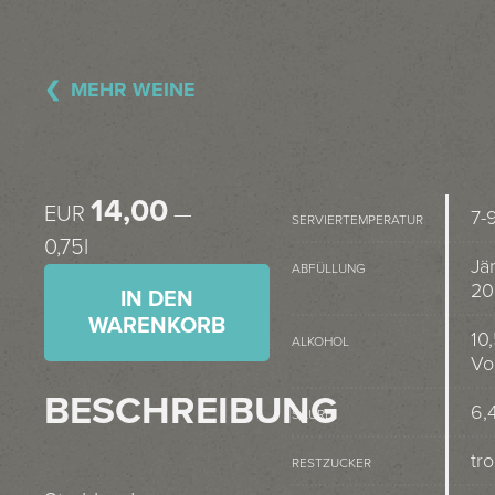
MEHR WEINE
14,00
EUR
—
7-
SERVIERTEMPERATUR
0,75l
Jä
ABFÜLLUNG
20
IN DEN
WARENKORB
10
ALKOHOL
Vo
BESCHREIBUNG
6,4
SÄURE
tr
RESTZUCKER