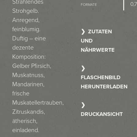
Strahlendes
0,7
FORMATE
Strohgelb.
Anregend,
feinblumig.
ZUTATEN
Duftig – eine
UND
dezente
NÄHRWERTE
Komposition:
Gelber Pfirsich,
Muskatnuss,
FLASCHENBILD
Mandarinen,
HERUNTERLADEN
frische
Muskatellertrauben,
Zitruskandis,
DRUCKANSICHT
ätherisch,
einladend.