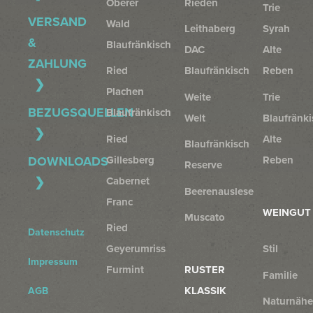
Oberer
Rieden
Trie
VERSAND
Wald
Leithaberg
Syrah
&
Blaufränkisch
DAC
Alte
ZAHLUNG
Ried
Blaufränkisch
Reben
Plachen
Weite
Trie
BEZUGSQUELLEN
Blaufränkisch
Welt
Blaufränki
Ried
Alte
Blaufränkisch
Gillesberg
Reben
DOWNLOADS
Reserve
Cabernet
Beerenauslese
Franc
WEINGUT
Muscato
Ried
Datenschutz
Geyerumriss
Stil
Impressum
Furmint
RUSTER
Familie
KLASSIK
AGB
Naturnähe