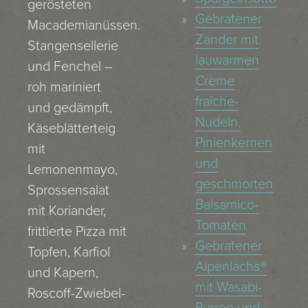
gerösteten
Gebratener
Macademianüssen.
Zander mit
Stangensellerie
lauwarmen
und Fenchel –
Crème
roh mariniert
fraîche-
und gedämpft,
Nudeln,
Käseblätterteig
Pinienkernen
mit
und
Lemonenmayo,
geschmorten
Sprossensalat
Balsamico-
mit Koriander,
Tomaten
frittierte Pizza mit
Gebratener
Topfen, Karfiol
Alpenlachs®
und Kapern,
mit Wasabi-
Roscoff-Zwiebel-