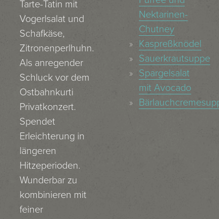
Pürree und
Tarte-Tatin mit
Nektarinen-
Vogerlsalat und
Chutney
Schafkäse,
Kaspreßknödel
Zitronenperlhuhn.
Sauerkrautsuppe
Als anregender
Spargelsalat
Schluck vor dem
mit Avocado
Ostbahnkurti
Bärlauchcremesup
Privatkonzert.
Spendet
Erleichterung in
längeren
Hitzeperioden.
Wunderbar zu
kombinieren mit
feiner