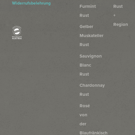
Widerrufsbelehrung
Furmint
Rust
Rust
+
Region
Gelber
Muskateller
Rust
Sauvignon
Blanc
Rust
Chardonnay
Rust
Rosé
von
der
Blaufränkisch