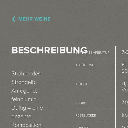
MEHR WEINE
BESCHREIBUNG
7-
SERVIERTEMPERATUR
Fe
ABFÜLLUNG
20
Strahlendes
Strohgelb.
11,
ALKOHOL
Vo
Anregend,
feinblumig.
7,0
SÄURE
Duftig – eine
tr
dezente
RESTZUCKER
Komposition:
0,7
FORMATE