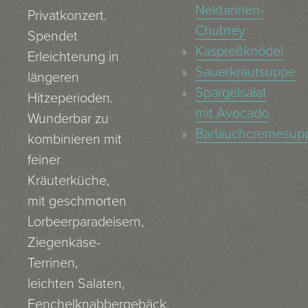
Nektarinen-
Privatkonzert.
Chutney
Spendet
Kaspreßknödel
Erleichterung in
Sauerkrautsuppe
längeren
Spargelsalat
Hitzeperioden.
mit Avocado
Wunderbar zu
Bärlauchcremesup
kombinieren mit
feiner
Kräuterküche,
mit geschmorten
Lorbeerparadeisern,
Ziegenkäse-
Terrinen,
leichten Salaten,
Fenchelknabbergebäck.