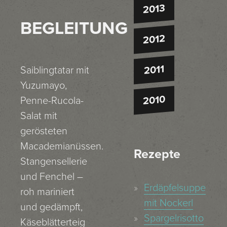
2013
BEGLEITUNG
2012
2011
Saiblingtatar mit
Yuzumayo,
2010
Penne-Rucola-
Salat mit
gerösteten
Macademianüssen.
Rezepte
Stangensellerie
und Fenchel –
Erdäpfelsuppe
roh mariniert
mit Nockerl
und gedämpft,
Spargelrisotto
Käseblätterteig