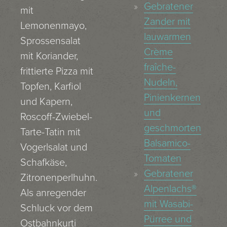
Gebratener
mit
Zander mit
Lemonenmayo,
lauwarmen
Sprossensalat
Crème
mit Koriander,
fraîche-
frittierte Pizza mit
Nudeln,
Topfen, Karfiol
Pinienkernen
und Kapern,
und
Roscoff-Zwiebel-
geschmorten
Tarte-Tatin mit
Balsamico-
Vogerlsalat und
Tomaten
Schafkäse,
Gebratener
Zitronenperlhuhn.
Alpenlachs®
Als anregender
mit Wasabi-
Schluck vor dem
Pürree und
Ostbahnkurti