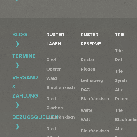
BLOG
RUSTER
RUSTER
TRIE
LAGEN
RESERVE
Trie
TERMINE
Ried
Ruster
Rot
Oberer
Rieden
Trie
VERSAND
Wald
Leithaberg
Syrah
&
Blaufränkisch
DAC
Alte
ZAHLUNG
Ried
Blaufränkisch
Reben
Plachen
Weite
Trie
BEZUGSQUELLEN
Blaufränkisch
Welt
Blaufränki
Ried
Alte
Blaufränkisch