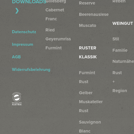
Gillesberg
Reben
DOWNLOADS
Reserve
Cabernet
Beerenauslese
Franc
WEINGUT
Muscato
Ried
Datenschutz
Geyerumriss
Stil
Impressum
Furmint
RUSTER
Familie
KLASSIK
AGB
Naturnähe
Widerrufsbelehrung
Furmint
Rust
Rust
+
Region
Gelber
Muskateller
Rust
Sauvignon
Blanc