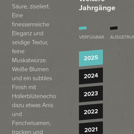
Säure, ziseliert.
Jahrgänge
Eine
finessenreiche
Eleganz und
VERFÜGBAR
AUSGETRU
seidige Textur,
feine
2025
Muskatwürze.
Weiße Blumen
2024
und ein subtiles
Finish mit
2023
Hollerblütenecho
dazu etwas Anis
2022
und
Fenchelsamen,
2021
trocken und