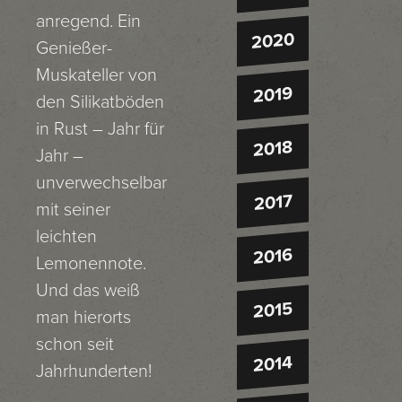
anregend. Ein
2020
Genießer-
Muskateller von
2019
den Silikatböden
in Rust – Jahr für
2018
Jahr –
unverwechselbar
2017
mit seiner
leichten
2016
Lemonennote.
Und das weiß
2015
man hierorts
schon seit
2014
Jahrhunderten!