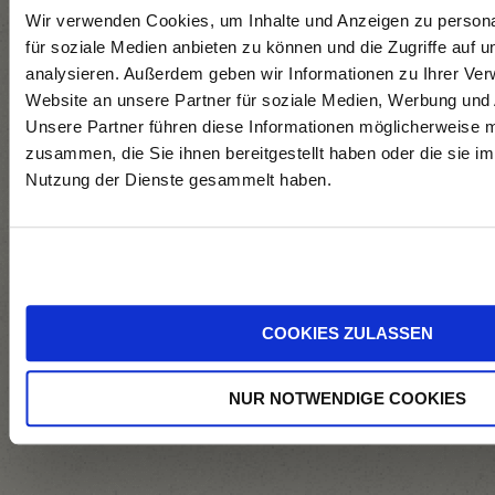
Wir verwenden Cookies, um Inhalte und Anzeigen zu persona
für soziale Medien anbieten zu können und die Zugriffe auf 
analysieren. Außerdem geben wir Informationen zu Ihrer Ve
Geerntet Ende
Website an unsere Partner für soziale Medien, Werbung und 
August 2024.
Unsere Partner führen diese Informationen möglicherweise m
Rebeln,
zusammen, die Sie ihnen bereitgestellt haben oder die sie i
Nutzung der Dienste gesammelt haben.
Mostklärung,
gekühlte Gärung
im Stahltank bei
ca. 18 °C über 3
Wochen.
COOKIES ZULASSEN
NUR NOTWENDIGE COOKIES