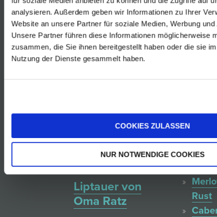
für soziale Medien anbieten zu können und die Zugriffe auf 
Blanc
analysieren. Außerdem geben wir Informationen zu Ihrer Ve
Rust
Website an unsere Partner für soziale Medien, Werbung und 
Rosé
Unsere Partner führen diese Informationen möglicherweise m
Grammelaufstrich
zusammen, die Sie ihnen bereitgestellt haben oder die sie i
von
Nutzung der Dienste gesammelt haben.
von Oma
der
Ratz
Blauf
Reser
Rust
Ruster
Zweig
COOKIES ZULASSEN
Bohnenstrudel
Rust
Blauf
NUR NOTWENDIGE COOKIES
Rust
Merlo
Liptauer von
Rust
Oma Ratz
Cabe