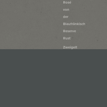
Rosé
von
der
Blaufränkisch
Reserve
Rust
Zweigelt
Rust
Blaufränkisch
Rust
Merlot
Rust
Cabernet
Sauvignon