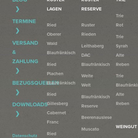
LAGEN
RESERVE
Trie
TERMINE
Ried
Ruster
Rot
Oberer
Rieden
Trie
VERSAND
Wald
Leithaberg
Syrah
&
Blaufränkisch
DAC
Alte
ZAHLUNG
Ried
Blaufränkisch
Reben
Plachen
Weite
Trie
BEZUGSQUELLEN
Blaufränkisch
Welt
Blaufränki
Ried
Alte
Blaufränkisch
Gillesberg
Reben
DOWNLOADS
Reserve
Cabernet
Beerenauslese
Franc
WEINGUT
Muscato
Ried
Datenschutz