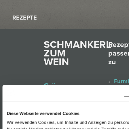
REZEPTE
SCHMANKERL
Rezep
ZUM
passe
WEIN
zu
Furmi
Grüne
Rust
Gemüse-
Gelbe
Cocottes mit
Muska
Ei und
Diese Webseite verwendet Cookies
Rust
reifem
Wir verwenden Cookies, um Inhalte und Anzeigen zu persona
Sauv
Gouda