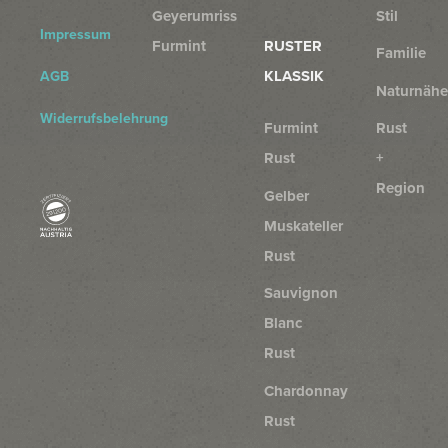
Geyerumriss
Stil
Impressum
Furmint
RUSTER
Familie
KLASSIK
AGB
Naturnähe
Widerrufsbelehrung
Furmint
Rust
Rust
+
Region
Gelber
Muskateller
Rust
Sauvignon
Blanc
Rust
Chardonnay
Rust