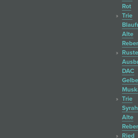
Rot
Trie
Blauf
Alte
Rebe
Ruste
Ausb
DAC
Gelbe
Muska
Trie
Syrah
Alte
Rebe
Ried