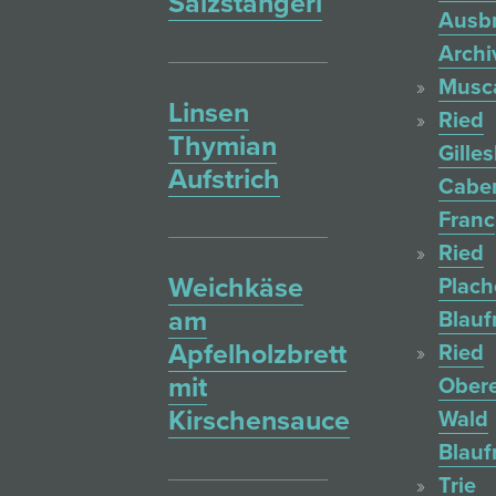
Salzstangerl
Ausb
Archi
Musc
Linsen
Ried
Thymian
Gille
Aufstrich
Cabe
Franc
Ried
Weichkäse
Plac
am
Blauf
Apfelholzbrett
Ried
mit
Ober
Kirschensauce
Wald
Blauf
Trie