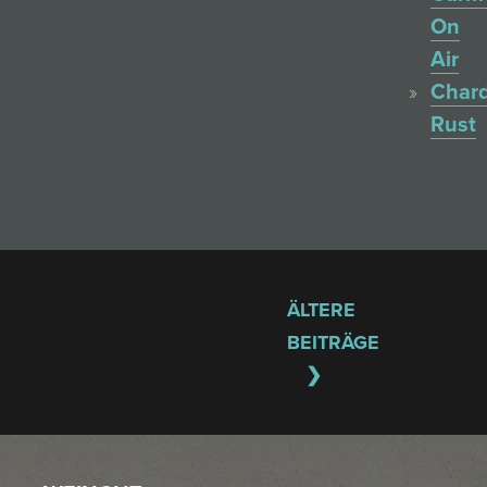
On
Air
Char
Rust
ÄLTERE
BEITRÄGE