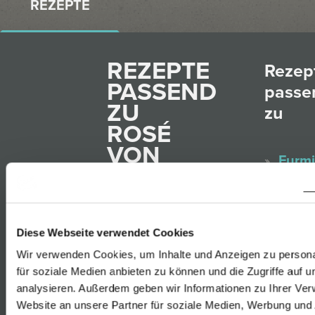
REZEPTE
REZEPTE
Rezep
PASSEND
passe
ZU
zu
ROSÉ
VON
Furmi
DER
Rust
BLAUFRÄNKISCH
Gelbe
RESERVE
Muska
RUST
Diese Webseite verwendet Cookies
Rust
Wir verwenden Cookies, um Inhalte und Anzeigen zu persona
Sauv
für soziale Medien anbieten zu können und die Zugriffe auf 
Blanc
analysieren. Außerdem geben wir Informationen zu Ihrer Ve
Gebratener
Website an unsere Partner für soziale Medien, Werbung und 
Rust