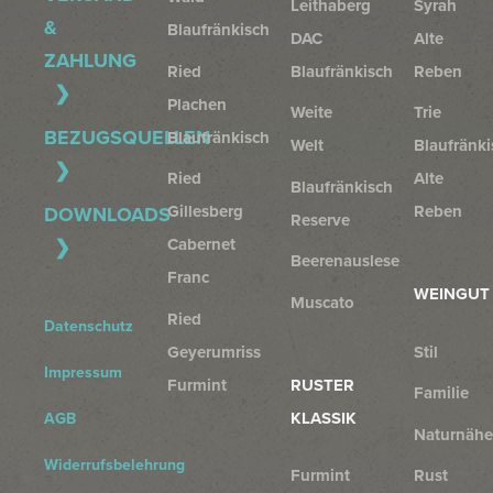
Leithaberg
Syrah
&
Blaufränkisch
DAC
Alte
ZAHLUNG
Ried
Blaufränkisch
Reben
Plachen
Weite
Trie
BEZUGSQUELLEN
Blaufränkisch
Welt
Blaufränki
Ried
Alte
Blaufränkisch
Gillesberg
Reben
DOWNLOADS
Reserve
Cabernet
Beerenauslese
Franc
WEINGUT
Muscato
Ried
Datenschutz
Geyerumriss
Stil
Impressum
Furmint
RUSTER
Familie
KLASSIK
AGB
Naturnähe
Widerrufsbelehrung
Furmint
Rust