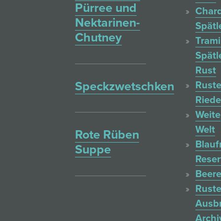
Pürree und
Char
Nektarinen-
Spätl
Chutney
Trami
Spätl
Rust
Speckzwetschken
Ruste
Ried
Weite
Welt
Rote Rüben
Blauf
Suppe
Reser
Beere
Ruste
Ausb
Archi