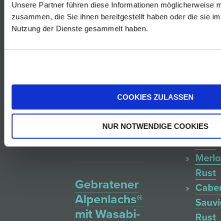
Zander mit
Unsere Partner führen diese Informationen möglicherweise m
Rosé
lauwarmen
zusammen, die Sie ihnen bereitgestellt haben oder die sie i
von
Nutzung der Dienste gesammelt haben.
Crème
der
fraîche-
Blauf
Nudeln,
Reser
Pinienkernen
Rust
und
COOKIES ZULASSEN
Zweig
geschmorten
Rust
Balsamico-
NUR NOTWENDIGE COOKIES
Blauf
Tomaten
Rust
Merlo
Rust
Gebratener
Cabe
Alpenlachs®
Sauv
mit Wasabi-
Rust