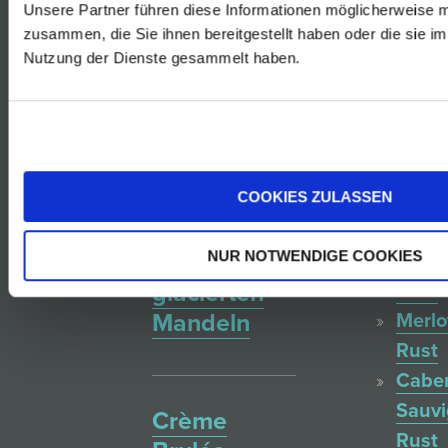
Unsere Partner führen diese Informationen möglicherweise m
Rosé
zusammen, die Sie ihnen bereitgestellt haben oder die sie i
von
Nutzung der Dienste gesammelt haben.
Kipferlschmarrn
der
mit
Blauf
Geistreichbirne
Reser
Rust
COOKIES ZULASSEN
Zweig
Gewürzte
Rust
NUR NOTWENDIGE COOKIES
Äpfel mit
Blauf
glacierten
Rust
Mandeln
Merlo
Rust
Cabe
Sauv
Crème
Rust