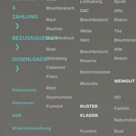
Leithaberg
Syrah
&
Blaufränkisch
DAC
Alte
ZAHLUNG
Ried
Blaufränkisch
Reben
Plachen
Weite
Trie
BEZUGSQUELLEN
Blaufränkisch
Welt
Blaufränki
Ried
Alte
Blaufränkisch
Gillesberg
Reben
DOWNLOADS
Reserve
Cabernet
Beerenauslese
Franc
WEINGUT
Muscato
Ried
Datenschutz
Geyerumriss
Stil
Impressum
Furmint
RUSTER
Familie
KLASSIK
AGB
Naturnähe
Widerrufsbelehrung
Furmint
Rust