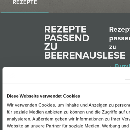
REZEPTE
REZEPTE
Rezep
PASSEND
passe
ZU
zu
BEERENAUSLESE
Furmi
Rust
Rinder-Filet-
Gelbe
Tartar mit
Muska
Spargel-
Diese Webseite verwendet Cookies
Rust
Avocado-
Wir verwenden Cookies, um Inhalte und Anzeigen zu persona
Sauv
für soziale Medien anbieten zu können und die Zugriffe auf 
Tartar und
Blanc
analysieren. Außerdem geben wir Informationen zu Ihrer Ve
Rotweizenvollkornwurzelb
Website an unsere Partner für soziale Medien, Werbung und 
Rust