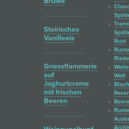
Brulée
Char
Spätl
Trami
Steirisches
Spätl
Vanilleeis
Rust
Ruste
Ried
Griessflammerie
Weite
auf
Welt
Joghurtcreme
Blauf
mit frischen
Reser
Beeren
Beere
Ruste
Ausb
Archi