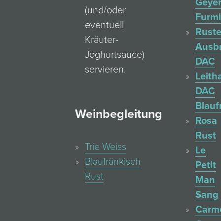
Geyer
(und/oder
Furmi
eventuell
Ruste
Kräuter-
Ausb
Joghurtsauce)
DAC
servieren.
Leith
DAC
Blauf
Weinbegleitung
Rosa
Rust
Trie Weiss
Le
Blaufränkisch
Petit
Rust
Man
Sang
Carm