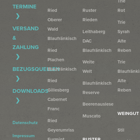
Trie
TERMINE
Ried
Ruster
Rot
Oberer
Rieden
Trie
VERSAND
Wald
Leithaberg
Syrah
&
Blaufränkisch
DAC
Alte
ZAHLUNG
Ried
Blaufränkisch
Reben
Plachen
Weite
Trie
BEZUGSQUELLEN
Blaufränkisch
Welt
Blaufränki
Ried
Alte
Blaufränkisch
Gillesberg
Reben
DOWNLOADS
Reserve
Cabernet
Beerenauslese
Franc
WEINGUT
Muscato
Ried
Datenschutz
Geyerumriss
Stil
Impressum
Furmint
RUSTER