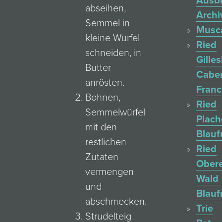
Ausb
abseihen,
Archi
Semmel in
Musc
kleine Würfel
Ried
schneiden, in
Gille
Butter
Cabe
anrösten.
Franc
Bohnen,
Ried
Semmelwürfel
Plac
mit den
Blauf
restlichen
Ried
Zutaten
Ober
vermengen
Wald
und
Blauf
abschmecken.
Trie
Strudelteig