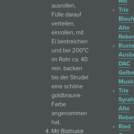
Rot
ausrollen,
Trie
Fülle darauf
Blauf
verteilen,
Alte
einrollen, mit
Rebe
Ei bestreichen
Ruste
und bei 200°C
Ausb
im Rohr ca. 40
DAC
min. backen
Gelbe
bis der Strudel
Muska
eine schöne
Trie
goldbraune
Syrah
Farbe
Alte
angenommen
Rebe
hat.
Ried
Mit Blattsalat