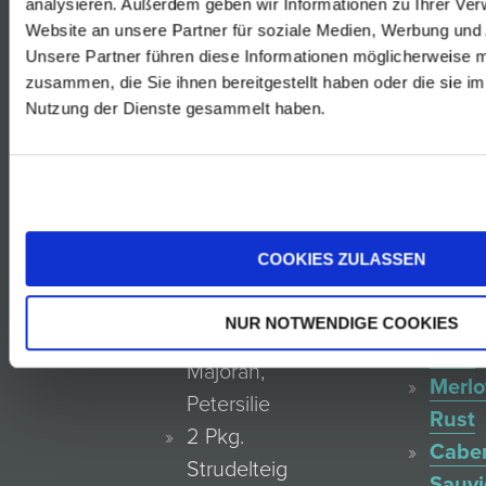
analysieren. Außerdem geben wir Informationen zu Ihrer Ve
1 große Dose
Rust
Website an unsere Partner für soziale Medien, Werbung und 
Bohnen, vom
Unsere Partner führen diese Informationen möglicherweise m
Rosé
Saft abseihen
zusammen, die Sie ihnen bereitgestellt haben oder die sie i
von
1 Semmel
Nutzung der Dienste gesammelt haben.
der
(oder Brösel
Blauf
nach Bedarf)
Reser
Butter
Rust
1/4l
Zweig
COOKIES ZULASSEN
Sauerrahm
Rust
2 Eier
Blauf
NUR NOTWENDIGE COOKIES
Salz, Pfeffer,
Rust
Majoran,
Merlo
Petersilie
Rust
2 Pkg.
Cabe
Strudelteig
Sauv