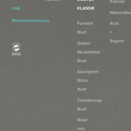
Familie
KLASSIK
AGB
Naturnähe
Widerrufsbelehrung
Furmint
Rust
Rust
+
Region
Gelber
Muskateller
Rust
Sauvignon
Blanc
Rust
Chardonnay
Rust
Rosé
von