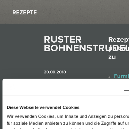
REZEPTE
RUSTER
Rezep
BOHNENSTRUDE
passe
zu
20.09.2018
Furmi
Rust
Gelbe
Muska
Für ca. 4
Diese Webseite verwendet Cookies
Rust
Personen
Wir verwenden Cookies, um Inhalte und Anzeigen zu persona
Sauv
für soziale Medien anbieten zu können und die Zugriffe auf 
Blanc