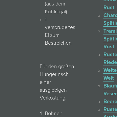
(aus dem
Rust
Kühlregal)
Char
1
Spätl
versprudeltes
Trami
Ei zum
Spätl
Bestreichen
Rust
Ruste
Ried
Für den großen
Weite
Hunger nach
Welt
einer
Blauf
ausgiebigen
Reser
Verkostung.
Beere
Ruste
Bohnen