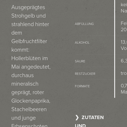
ke
Ausgeprägtes
Na
Strohgelb und
Fe
strahlend hinter
ABFÜLLUNG
20
dem
Gelbfruchtfilter
13
ALKOHOL
Vo
kommt:
Hollerblüten im
6,3
SÄURE
Mai angedeutet,
tr
RESTZUCKER
durchaus
mineralisch
0,7
FORMATE
M
geprägt, roter
Glockenpaprika,
Stachelbeeren
ZUTATEN
und junge
UND
Erbsenschoten,