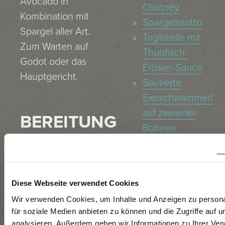
Avocado in
Chutney
Kombination mit
Spargelrisotto
Spargel aller Art.
Tagliatelle mit
Zum Warten auf
Thunfisch-
Godot oder das
Erbsen-Sauce
Hauptgericht.
Sautierte
Eierschwammerl
auf zweierlei
BEREITUNG
Bohnen
Forelle in der
Folie
Geerntet in zwei
Spargel-
Durchgängen im
Diese Webseite verwendet Cookies
Avocado-
September aus
Wir verwenden Cookies, um Inhalte und Anzeigen zu persona
Tartar
diversen
für soziale Medien anbieten zu können und die Zugriffe auf 
Belugalinsen
Parzellen –
analysieren. Außerdem geben wir Informationen zu Ihrer Ve