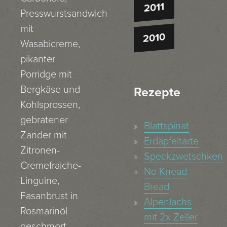
2011
Presswurstsandwich
mit
2010
Wasabicreme,
pikanter
Porridge mit
Bergkäse und
Rezepte
Kohlsprossen,
gebratener
Blattspinat
Zander mit
Erdäpfeltarte
Zitronen-
Speckzwetschken
Cremefraiche-
No Knead
Linguine,
Bread
Fasanbrust in
Alpenlachs
Rosmarinöl
mit 2x Zeller
geschmort,