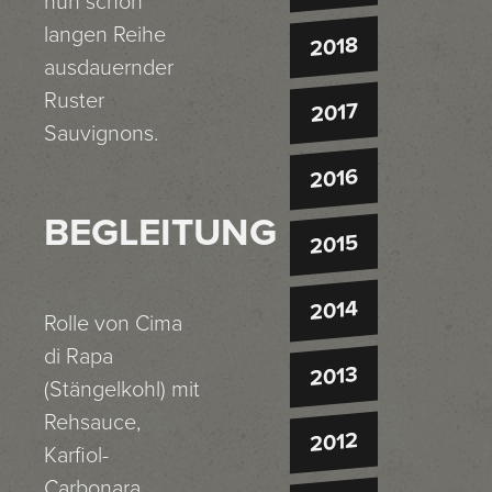
nun schon
langen Reihe
2018
ausdauernder
Ruster
2017
Sauvignons.
2016
BEGLEITUNG
2015
2014
Rolle von Cima
di Rapa
2013
(Stängelkohl) mit
Rehsauce,
2012
Karfiol-
Carbonara,