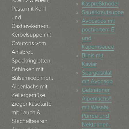
roten Zwiebeln,
Kaspreßknödel
Pasta mit Kohl
Sauerkrautsuppe
und
Avocados mit
Cashewkernen,
pochiertem Ei
Kerbelsuppe mit
und
Croutons vom
Kapernsauce
Anisbrot.
Blinis mit
Speckringlotten,
Kaviar
Schinken mit
Spargelsalat
Balsamicobirnen.
mit Avocado
Alpenlachs mit
Gebratener
Zellergemüse.
Alpenlachs®
Ziegenkäsetarte
mit Wasabi-
mit Lauch &
Pürree und
Stachelbeeren.
Nektarinen-