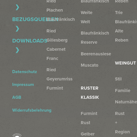
Ried
Blaufränkisch
Reben
Plachen
Weite
Trie
BEZUGSQUELLEN
Blaufränkisch
Welt
Blaufränki
Ried
Alte
Blaufränkisch
Gillesberg
Reben
DOWNLOADS
Reserve
Cabernet
Beerenauslese
Franc
WEINGUT
Muscato
Ried
Datenschutz
Geyerumriss
Stil
Impressum
Furmint
RUSTER
Familie
KLASSIK
AGB
Naturnähe
Widerrufsbelehrung
Furmint
Rust
Rust
+
Region
Gelber