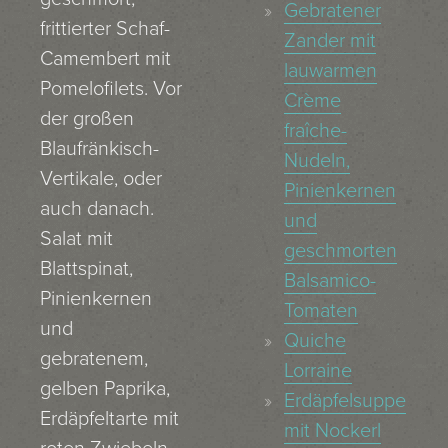
Gebratener
frittierter Schaf-
Zander mit
Camembert mit
lauwarmen
Pomelofilets. Vor
Crème
der großen
fraîche-
Blaufränkisch-
Nudeln,
Vertikale, oder
Pinienkernen
auch danach.
und
Salat mit
geschmorten
Blattspinat,
Balsamico-
Pinienkernen
Tomaten
und
Quiche
gebratenem,
Lorraine
gelben Paprika,
Erdäpfelsuppe
Erdäpfeltarte mit
mit Nockerl