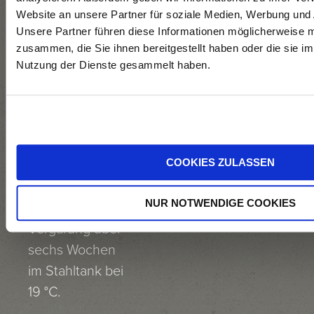
Bärlauchcremesup
Website an unsere Partner für soziale Medien, Werbung und 
meist mit
Bärlauch
Unsere Partner führen diese Informationen möglicherweise m
kristallinem
zusammen, die Sie ihnen bereitgestellt haben oder die sie i
Pasta
Boden, per
Nutzung der Dienste gesammelt haben.
Handselektion in
Kleinkisten.
Rebeln, 7
COOKIES ZULASSEN
Stunden
Maischestandzeit,
NUR NOTWENDIGE COOKIES
gekühlte
Vergärung über
sechs Wochen
im Stahltank bei
19 °C.