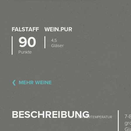
FALSTAFF
WEIN.PUR
90
4,5
Gläser
Punkte
MEHR WEINE
BESCHREIBUNG
7-
SERVIERTEMPERATUR
gr
Gla