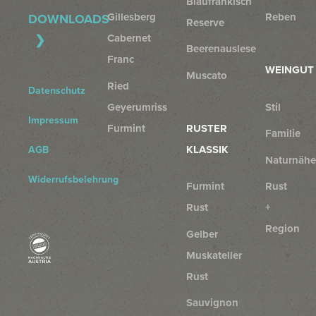
Blaufränkisch
Gillesberg
Reben
DOWNLOADS
Reserve
Cabernet
Beerenauslese
Franc
WEINGUT
Muscato
Ried
Datenschutz
Geyerumriss
Stil
Impressum
Furmint
RUSTER
Familie
KLASSIK
AGB
Naturnähe
Widerrufsbelehrung
Furmint
Rust
Rust
+
Region
Gelber
Muskateller
Rust
Sauvignon