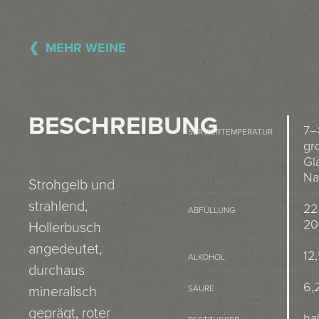
MEHR WEINE
BESCHREIBUNG
7–
SERVIERTEMPERATUR
gr
Gl
Na
Strohgelb und
strahlend,
22
ABFÜLLUNG
20
Hollerbusch
angedeutet,
12
ALKOHOL
durchaus
6,2
mineralisch
SÄURE
geprägt, roter
ha