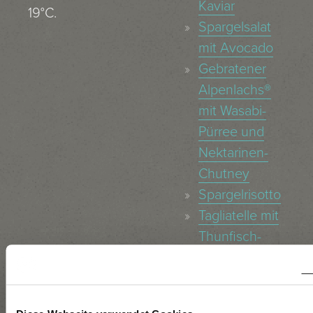
Kaviar
19°C.
Spargelsalat
mit Avocado
Gebratener
Alpenlachs®
mit Wasabi-
Pürree und
Nektarinen-
Chutney
Spargelrisotto
Tagliatelle mit
Thunfisch-
Erbsen-Sauce
Sautierte
Eierschwammerl