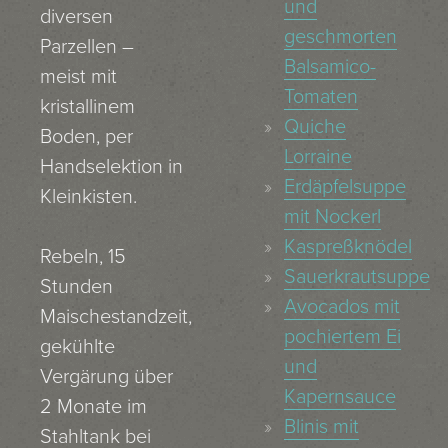
und
diversen
geschmorten
Parzellen –
Balsamico-
meist mit
Tomaten
kristallinem
Quiche
Boden, per
Lorraine
Handselektion in
Erdäpfelsuppe
Kleinkisten.
mit Nockerl
Kaspreßknödel
Rebeln, 15
Sauerkrautsuppe
Stunden
Avocados mit
Maischestandzeit,
pochiertem Ei
gekühlte
und
Vergärung über
Kapernsauce
2 Monate im
Blinis mit
Stahltank bei