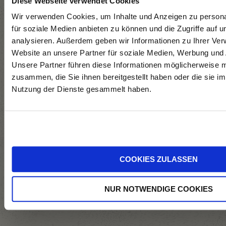
Diese Webseite verwendet Cookies
auf zweierlei
Wir verwenden Cookies, um Inhalte und Anzeigen zu persona
Bohnen
für soziale Medien anbieten zu können und die Zugriffe auf 
Forelle in der
analysieren. Außerdem geben wir Informationen zu Ihrer Ve
Folie
Website an unsere Partner für soziale Medien, Werbung und 
Spargel-
Unsere Partner führen diese Informationen möglicherweise m
zusammen, die Sie ihnen bereitgestellt haben oder die sie i
Avocado-
Nutzung der Dienste gesammelt haben.
Tartar
Belugalinsen
Bärlauchcremesup
Bärlauch
Pasta
COOKIES ZULASSEN
NUR NOTWENDIGE COOKIES