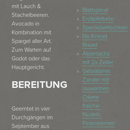
mit Lauch &
Blattspinat
Stachelbeeren.
Erdäpfeltarte
Avocado in
Speckzwetschken
Kombination mit
No Knead
Spargel aller Art.
Bread
Zum Warten auf
Alpenlachs
Godot oder das
mit 2x Zeller
Hauptgericht.
Gebratener
Zander mit
BEREITUNG
lauwarmen
Crème
fraîche-
Geerntet in vier
Nudeln,
Durchgängen im
Pinienkernen
September aus