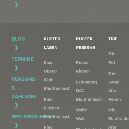
BLOG
RUSTER
RUSTER
TRIE
LAGEN
RESERVE
Trie
TERMINE
Ried
Ruster
Rot
Oberer
Rieden
Trie
VERSAND
Wald
Leithaberg
Syrah
&
Blaufränkisch
DAC
Alte
ZAHLUNG
Ried
Blaufränkisch
Reben
Plachen
Weite
Trie
BEZUGSQUELLEN
Blaufränkisch
Welt
Blaufränki
Ried
Alte