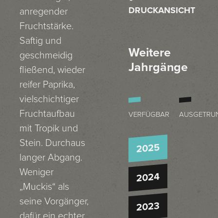
DRUCKANSICHT
anregender
Fruchtstärke.
Saftig und
Weitere
geschmeidig
Jahrgänge
fließend, wieder
reifer Paprika,
vielschichtiger
Fruchtaufbau
VERFÜGBAR
AUSGETRU
mit Tropik und
Stein. Durchaus
2025
langer Abgang.
Weniger
2024
„Muckis“ als
seine Vorgänger,
2023
dafür ein echter