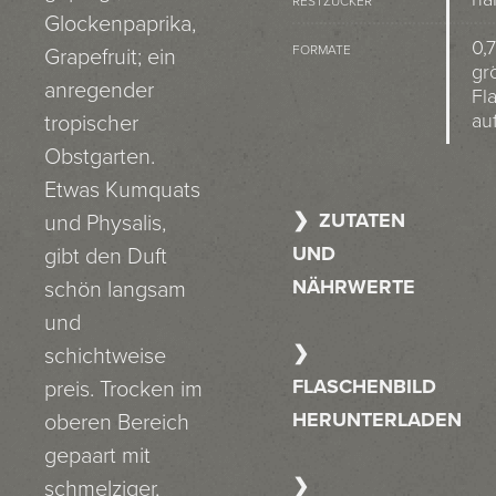
RESTZUCKER
Glockenpaprika,
0,7
FORMATE
Grapefruit; ein
gr
anregender
Fl
au
tropischer
Obstgarten.
Etwas Kumquats
ZUTATEN
und Physalis,
UND
gibt den Duft
NÄHRWERTE
schön langsam
und
schichtweise
FLASCHENBILD
preis. Trocken im
HERUNTERLADEN
oberen Bereich
gepaart mit
schmelziger,