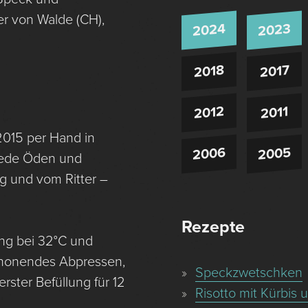
r von Walde (CH),
2024
2023
2018
2017
2012
2011
015 per Hand in
2006
2005
Riede Öden und
g und vom Ritter –
Rezepte
ng bei 32°C und
Schonendes Abpressen,
Speckzwetschken
rster Befüllung für 12
Risotto mit Kürbis