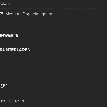
ocken
,75l Magnum Doppelmagnum
HRWERTE
ERUNTERLADEN
nge
USGETRUNKEN