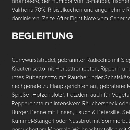
Brombeere, der Humidor vom 3-Häuber, frische
Valrhona 70%, Ribiselkuchen und angenehme 
dominieren. Zarte After Eight Note vom Caberne
BEGLEITUNG
Currywurststrudel, gebrannter Radicchio mit Sie
Kräuterrisotto mit Herbsttrompeten, Ripperln u
rotes Rübenrisotto mit Räucher- oder Schafskäse
nachgerade zu Hauptgerichten auf, gebratene M
Spieße „Hotzenplotz“, trotzdem auch für Vegetar
Pepperonata mit intensivem Räucherspeck oder
Burger. Penne mit Linsen, Lauch & Petersilie. 
Kümmel-Stangerl oder Nussbrot mit Sommerbut
geräuchertem Meersalz, Weihnachtsstollen mit