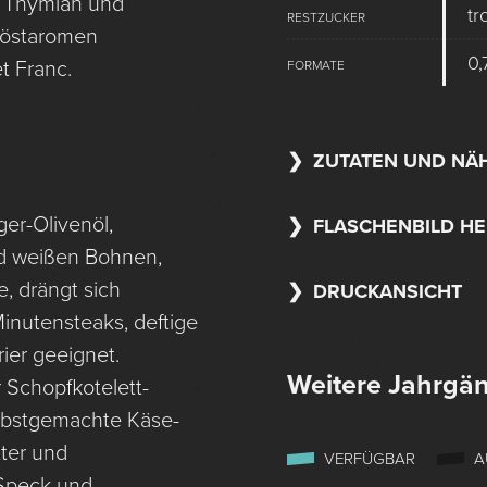
r Thymian und
tr
RESTZUCKER
Röstaromen
0
t Franc.
FORMATE
ZUTATEN UND NÄ
ger-Olivenöl,
FLASCHENBILD H
nd weißen Bohnen,
, drängt sich
DRUCKANSICHT
inutensteaks, deftige
ier geeignet.
Weitere Jahrgä
 Schopfkotelett-
Selbstgemachte Käse-
ter und
VERFÜGBAR
A
 Speck und