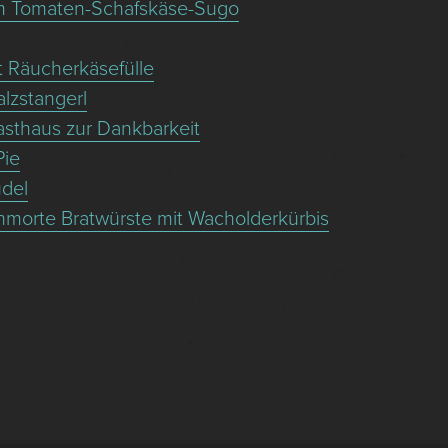
m Tomaten-Schafskäse-Sugo
 Räucherkäsefülle
lzstangerl
sthaus zur Dankbarkeit
Pie
del
hmorte Bratwürste mit Wacholderkürbis