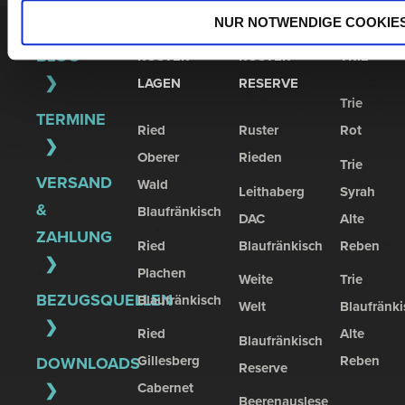
NUR NOTWENDIGE COOKIE
BLOG
RUSTER
RUSTER
TRIE
LAGEN
RESERVE
Trie
TERMINE
Ried
Ruster
Rot
Oberer
Rieden
Trie
VERSAND
Wald
Leithaberg
Syrah
&
Blaufränkisch
DAC
Alte
ZAHLUNG
Ried
Blaufränkisch
Reben
Plachen
Weite
Trie
BEZUGSQUELLEN
Blaufränkisch
Welt
Blaufränki
Ried
Alte
Blaufränkisch
Gillesberg
Reben
DOWNLOADS
Reserve
Cabernet
Beerenauslese