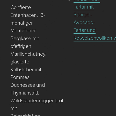
Tartar mit
Confierte
Spargel-
Entenhaxen, 13-
Avocado-
monatiger
Tartar und
Montafoner
Rotweizenvollkornw
Bergkäse mit
pfeffrigen
Marillenchutney,
glacierte
Kalbsleber mit
Pommes
Duchesses und
Thymiansaftl,
Waldstaudenroggenbrot
mit