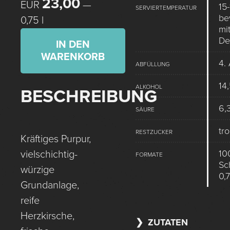
23,00
EUR
—
15-
SERVIERTEMPERATUR
be
0,75 l
mit
De
IN DEN
WARENKORB
4.
ABFÜLLUNG
14
ALKOHOL
BESCHREIBUNG
6,3
SÄURE
tr
RESTZUCKER
Kräftiges Purpur,
10
vielschichtig-
FORMATE
Sc
würzige
0,7
Grundanlage,
reife
Herzkirsche,
ZUTATEN