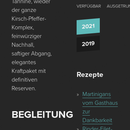
Tannine, wieder
VERFÜGBAR
AUSGETRU
der ganze
Kirsch-Pfeffer-
2021
Komplex,
feinwürziger
2019
Nachhall,
saftiger Abgang,
elegantes
Kraftpaket mit
Rezepte
definitiven
Reserven.
Martinigans
vom Gasthaus
zur
BEGLEITUNG
Dankbarkeit
Rinder-Filet-