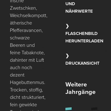
frische
UND
Zwetschken,
NÄHRWERTE
Weichselkompott,
ätherische
Pfefferavancen,
FLASCHENBILD
schwarze
HERUNTERLADEN
Beeren und
feine Tabaknote,
dahinter mit Luft
DRUCKANSICHT
auch noch
dezent
Hagebuttenmus.
Weitere
Trocken, stoffig,
Jahrgänge
dicht strukturiert,
fein gewirkte