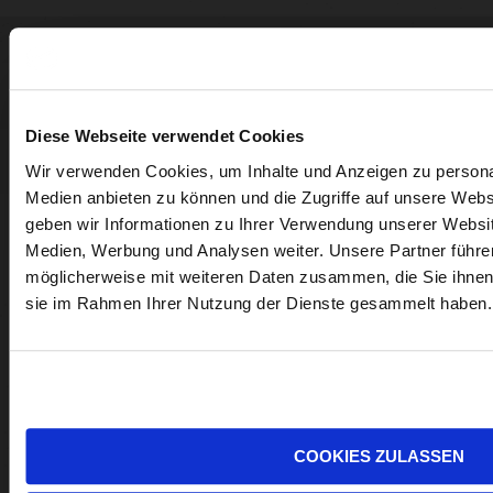
WEINGUT
GÜNTER +
Abonnieren
Diese Webseite verwendet Cookies
REGINA
Sie
Folgen
Wir verwenden Cookies, um Inhalte und Anzeigen zu personal
TRIEBAUMER
unseren
Sie
Medien anbieten zu können und die Zugriffe auf unsere Web
Newsletter
uns
geben wir Informationen zu Ihrer Verwendung unserer Websit
auf
NEUEGASSE 18,
Medien, Werbung und Analysen weiter. Unsere Partner führe
Facebo
7071 RUST
möglicherweise mit weiteren Daten zusammen, die Sie ihnen b
sie im Rahmen Ihrer Nutzung der Dienste gesammelt haben.
+
+43 676 724
Instagr
8797
WEINGUT@TRIEBAUMER.AT
COOKIES ZULASSEN