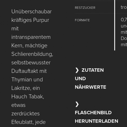
tr
RESTZUCKER
Unüberschaubar
0,
kräftiges Purpur
FORMATE
un
mit
mi
intransparentem
Do
mi
Kern, mächtige
Schlierenbildung,
selbstbewusster
ZUTATEN
Duftauftakt mit
UND
Thymian und
NÄHRWERTE
Lakritze, ein
Hauch Tabak,
etwas
FLASCHENBILD
zerdrücktes
HERUNTERLADEN
Efeublatt, jede