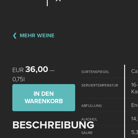
MEHR WEINE
36,00
EUR
—
Ca
SORTENSPIEGEL
0,75l
16-
SERVIERTEMPERATUR
Ka
IN DEN
WARENKORB
En
ABFÜLLUNG
14
ALKOHOL
BESCHREIBUNG
5,3
SÄURE