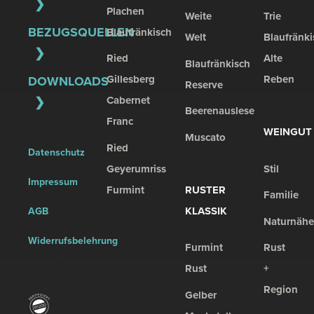
Plachen
Weite
Trie
BEZUGSQUELLEN
Blaufränkisch
Welt
Blaufränki
Ried
Alte
Blaufränkisch
Gillesberg
Reben
DOWNLOADS
Reserve
Cabernet
Beerenauslese
Franc
WEINGUT
Muscato
Ried
Datenschutz
Geyerumriss
Stil
Impressum
Furmint
RUSTER
Familie
KLASSIK
AGB
Naturnähe
Widerrufsbelehrung
Furmint
Rust
Rust
+
Region
Gelber