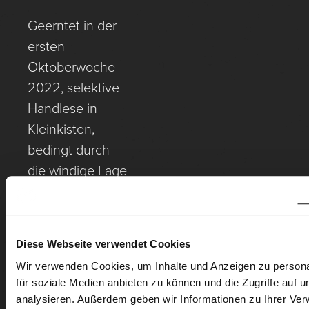
Geerntet in der
ersten
Oktoberwoche
2022, selektive
Handlese in
Kleinkisten,
bedingt durch
die windige Lage
und den kargen
Boden, sowie
die
Diese Webseite verwendet Cookies
Nordausrichtung,
Wir verwenden Cookies, um Inhalte und Anzeigen zu persona
perfekte Reife.
für soziale Medien anbieten zu können und die Zugriffe auf 
Gillesberg – die
analysieren. Außerdem geben wir Informationen zu Ihrer Ve