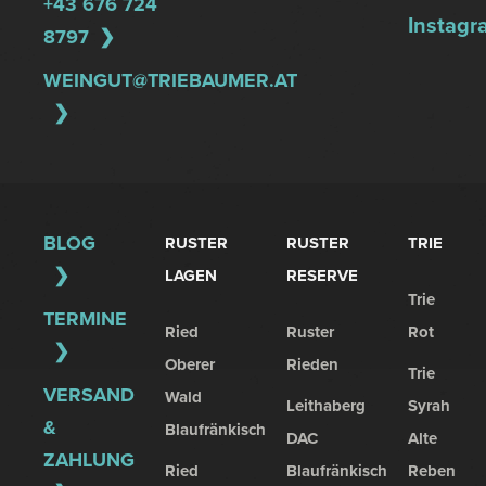
+43 676 724
Instagr
8797
WEINGUT@TRIEBAUMER.AT
BLOG
RUSTER
RUSTER
TRIE
LAGEN
RESERVE
Trie
TERMINE
Ried
Ruster
Rot
Oberer
Rieden
Trie
VERSAND
Wald
Leithaberg
Syrah
&
Blaufränkisch
DAC
Alte
ZAHLUNG
Ried
Blaufränkisch
Reben