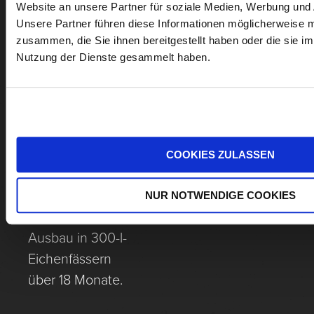
höchste
Website an unsere Partner für soziale Medien, Werbung und 
Unsere Partner führen diese Informationen möglicherweise m
Erhebung von
zusammen, die Sie ihnen bereitgestellt haben oder die sie i
Rust –
Nutzung der Dienste gesammelt haben.
Monopollage!
Rebeln,
geschlossene
Maischegärung
COOKIES ZULASSEN
über 3 Wochen,
sanftes
NUR NOTWENDIGE COOKIES
Abpressen,
Ausbau in 300-l-
Eichenfässern
über 18 Monate.