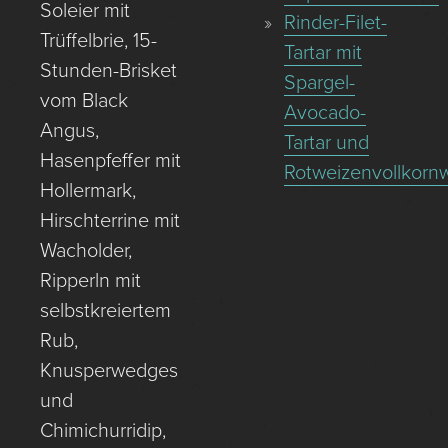
Soleier mit
Rinder-Filet-
Trüffelbrie, 15-
Tartar mit
Stunden-Brisket
Spargel-
vom Black
Avocado-
Angus,
Tartar und
Hasenpfeffer mit
Rotweizenvollkornw
Hollermark,
Hirschterrine mit
Wacholder,
Ripperln mit
selbstkreiertem
Rub,
Knusperwedges
und
Chimichurridip,