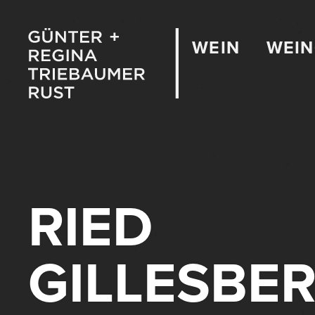
WEIN
WEI
RIED
GILLESBE