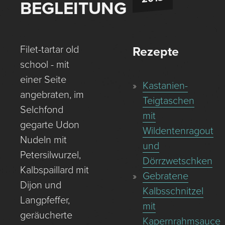
BEGLEITUNG
Filet-tartar old
Rezepte
school - mit
einer Seite
Kastanien-
angebraten, im
Teigtaschen
Selchfond
mit
gegarte Udon
Wildentenragout
Nudeln mit
und
Petersilwurzel,
Dörrzwetschken
Kalbspaillard mit
Gebratene
Dijon und
Kalbsschnitzel
Langpfeffer,
mit
geräucherte
Kapernrahmsauce