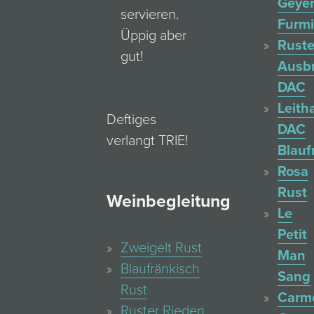
Geyer
servieren.
Furmi
Üppig aber
Ruste
gut!
Ausb
DAC
Leith
Deftiges
DAC
verlangt TRIE!
Blauf
Rosa
Rust
Weinbegleitung
Le
Petit
Zweigelt Rust
Man
Blaufränkisch
Sang
Rust
Carm
Ruster Rieden