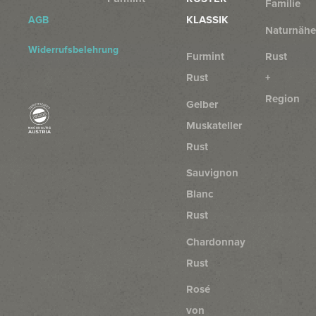
Familie
KLASSIK
AGB
Naturnähe
Widerrufsbelehrung
Furmint
Rust
Rust
+
Region
Gelber
Muskateller
Rust
Sauvignon
Blanc
Rust
Chardonnay
Rust
Rosé
von