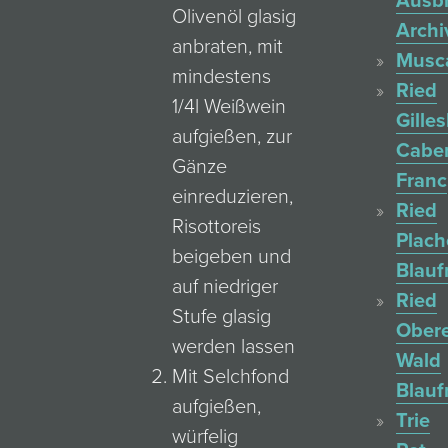
Ausb
Olivenöl glasig
Archi
anbraten, mit
Musc
mindestens
Ried
1/4l Weißwein
Gille
aufgießen, zur
Cabe
Gänze
Franc
einreduzieren,
Ried
Risottoreis
Plac
beigeben und
Blauf
auf niedriger
Ried
Stufe glasig
Ober
werden lassen
Wald
Mit Selchfond
Blauf
aufgießen,
Trie
würfelig