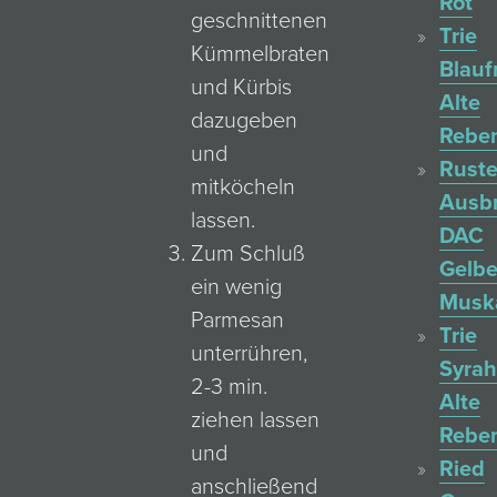
Rot
geschnittenen
Trie
Kümmelbraten
Blauf
und Kürbis
Alte
dazugeben
Rebe
und
Ruste
mitköcheln
Ausb
lassen.
DAC
Zum Schluß
Gelbe
ein wenig
Muska
Parmesan
Trie
unterrühren,
Syrah
2-3 min.
Alte
ziehen lassen
Rebe
und
Ried
anschließend