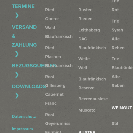
Trie
TERMINE
Ried
Ruster
Rot
Oberer
Rieden
Trie
VERSAND
Wald
Leithaberg
Syrah
&
Blaufränkisch
DAC
Alte
ZAHLUNG
Ried
Blaufränkisch
Reben
Plachen
Weite
Trie
BEZUGSQUELLEN
Blaufränkisch
Welt
Blaufränki
Ried
Alte
Blaufränkisch
Gillesberg
Reben
DOWNLOADS
Reserve
Cabernet
Beerenauslese
Franc
WEINGUT
Muscato
Ried
Datenschutz
Geyerumriss
Stil
Impressum
Furmint
RUSTER