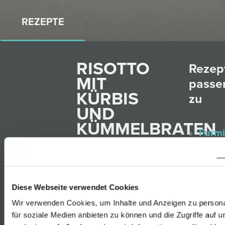
REZEPTE
RISOTTO
Rezep
MIT
passe
KÜRBIS
zu
UND
KÜMMELBRATEN
Furmi
Rust
Gelbe
09.07.2017
Muska
Diese Webseite verwendet Cookies
Rust
Wir verwenden Cookies, um Inhalte und Anzeigen zu persona
Sauv
für soziale Medien anbieten zu können und die Zugriffe auf 
Blanc