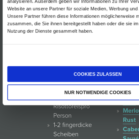
analysieren. Außerdem geben wir Informationen zu Ihrer Ve
4 Portionen
Rust
Website an unsere Partner für soziale Medien, Werbung und 
Unsere Partner führen diese Informationen möglicherweise m
Rosé
1-2 große
zusammen, die Sie ihnen bereitgestellt haben oder die sie i
von
Zwiebeln
Nutzung der Dienste gesammelt haben.
der
Olivenöl
Blauf
Welschriesling
Reser
oder Furmint
Rust
Salz, Chili
Zweig
COOKIES ZULASSEN
2-3 Zehen
Rust
Knoblauch
Blauf
NUR NOTWENDIGE COOKIES
1 Kaffeetasse
Rust
Risottoreispro
Merlo
Person
Rust
1-2 fingerdicke
Cabe
Scheiben
Sauv