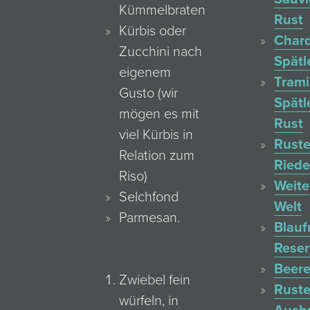
Kümmelbraten
Rust
Kürbis oder
Char
Zucchini nach
Spätl
eigenem
Trami
Gusto (wir
Spätl
mögen es mit
Rust
viel Kürbis in
Ruste
Relation zum
Ried
Riso)
Weite
Selchfond
Welt
Parmesan.
Blauf
Reser
Beere
Zwiebel fein
Ruste
würfeln, in