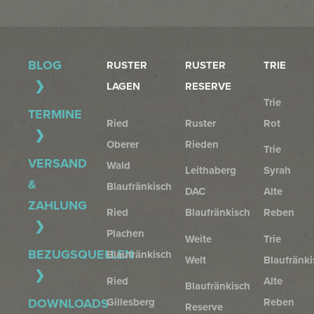
BLOG
RUSTER
RUSTER
TRIE
LAGEN
RESERVE
Trie
TERMINE
Ried
Ruster
Rot
Oberer
Rieden
Trie
VERSAND
Wald
Leithaberg
Syrah
&
Blaufränkisch
DAC
Alte
ZAHLUNG
Ried
Blaufränkisch
Reben
Plachen
Weite
Trie
BEZUGSQUELLEN
Blaufränkisch
Welt
Blaufränki
Ried
Alte
Blaufränkisch
Gillesberg
Reben
DOWNLOADS
Reserve