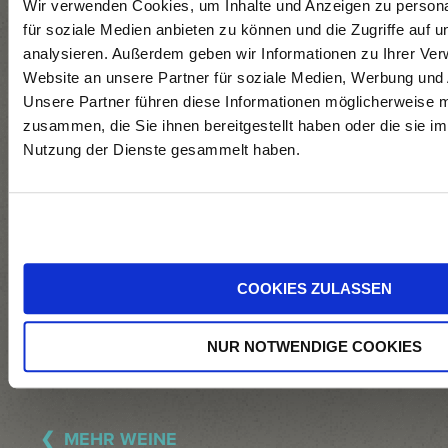
Wir verwenden Cookies, um Inhalte und Anzeigen zu persona
Maischestandzeit,
für soziale Medien anbieten zu können und die Zugriffe auf 
analysieren. Außerdem geben wir Informationen zu Ihrer Ve
sanftes
Website an unsere Partner für soziale Medien, Werbung und 
Abpressen,
Unsere Partner führen diese Informationen möglicherweise m
leicht gekühlte
zusammen, die Sie ihnen bereitgestellt haben oder die sie i
Vergärung im
Nutzung der Dienste gesammelt haben.
Stahltank, mit
BSA,
Feinhefekontakt
über drei
COOKIES ZULASSEN
Monate.
NUR NOTWENDIGE COOKIES
MEHR WEINE