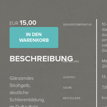
15,00
EUR
10
SERVIERTEMPERATUR
da
IN DEN
du
ei
WARENKORB
vo
Gl
BESCHREIBUNG
Mä
ABFÜLLUNG
20
13
ALKOHOL
Glänzendes
Strohgelb,
7,8
SÄURE
deutliche
tr
RESTZUCKER
Schlierenbildung,