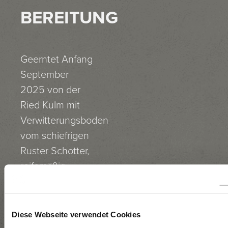
BEREITUNG
Geerntet Anfang
September
2025 von der
Ried Kulm mit
Verwitterungsboden
vom schiefrigen
Ruster Schotter,
reifemäßig
genau am Punkt.
Rebeln, 4
Diese Webseite verwendet Cookies
Stunden