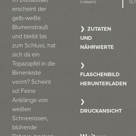
im Duftauftakt
0,7
FORMATE
erscheint der
gelb-weiße
Blumenstrauß
ZUTATEN
und bleibt bis
UND
zum Schluss, hat
NÄHRWERTE
sich da ein
Topazapfel in die
Birnenkiste
FLASCHENBILD
verirrt? Scheint
HERUNTERLADEN
so! Feine
Anklänge von
weißen
DRUCKANSICHT
Schneerosen,
blühende