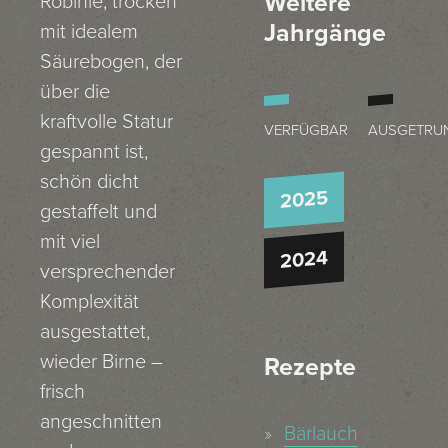
Weitere
Robinie, trocken
Jahrgänge
mit idealem
Säurebogen, der
über die
kraftvolle Statur
VERFÜGBAR
AUSGETRU
gespannt ist,
schön dicht
2025
gestaffelt und
mit viel
2024
versprechender
Komplexität
ausgestattet,
wieder Birne –
Rezepte
frisch
angeschnitten
Bärlauch