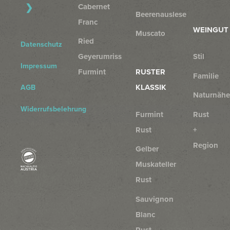
Cabernet
Beerenauslese
Franc
WEINGUT
Muscato
Ried
Datenschutz
Geyerumriss
Stil
Impressum
Furmint
RUSTER
Familie
KLASSIK
AGB
Naturnähe
Widerrufsbelehrung
Furmint
Rust
Rust
+
Region
Gelber
Muskateller
Rust
Sauvignon
Blanc
Rust