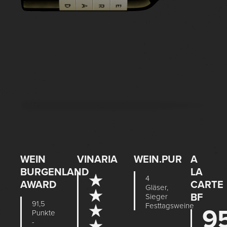
WEIN
VINARIA
WEIN.PUR
A
BURGENLAND
LA
★
4
AWARD
CARTE
Gläser,
★
BF
Sieger
91,5
Festtagsweine
★
9
Punkte
-
★