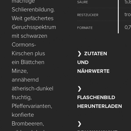
mächtige
5,8
SÄURE
Schlierenbildung.
tr
RESTZUCKER
Weit gefächertes
Geruchsspektrum
0,7
FORMATE
mit schwarzen
Cormons-
Kirschen plus
ZUTATEN
ein Blättchen
UND
Minze,
NÄHRWERTE
annähernd
ätherisch-dunkel
fruchtig,
FLASCHENBILD
Pfeffervarianten,
HERUNTERLADEN
konfierte
Brombeeren,