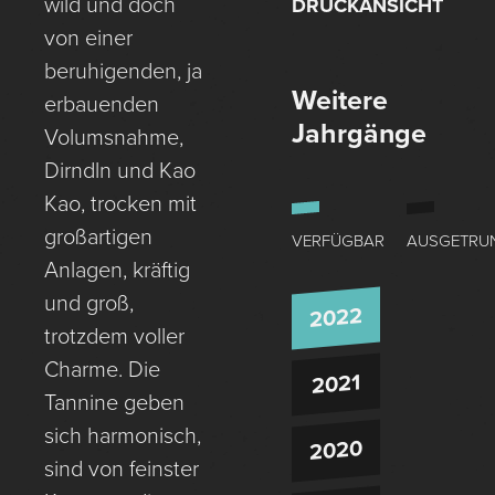
wild und doch
DRUCKANSICHT
von einer
beruhigenden, ja
Weitere
erbauenden
Jahrgänge
Volumsnahme,
Dirndln und Kao
Kao, trocken mit
großartigen
VERFÜGBAR
AUSGETRU
Anlagen, kräftig
und groß,
2022
trotzdem voller
Charme. Die
2021
Tannine geben
sich harmonisch,
2020
sind von feinster