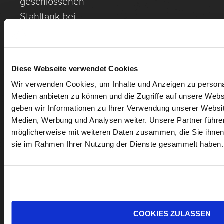
geschlossenen
Stahltank bei
einmalig ca. 30
°C über 14 Tage,
anschließend 4
Diese Webseite verwendet Cookies
weitere Tage
Wir verwenden Cookies, um Inhalte und Anzeigen zu personal
Standzeit,
Medien anbieten zu können und die Zugriffe auf unsere Web
schonendes
geben wir Informationen zu Ihrer Verwendung unserer Websit
Abpressen und
Medien, Werbung und Analysen weiter. Unsere Partner führe
möglicherweise mit weiteren Daten zusammen, die Sie ihnen b
Lagerung in
sie im Rahmen Ihrer Nutzung der Dienste gesammelt haben.
300-l-Fässern
(ca. 20% neu).
COOKIES ZULASSEN