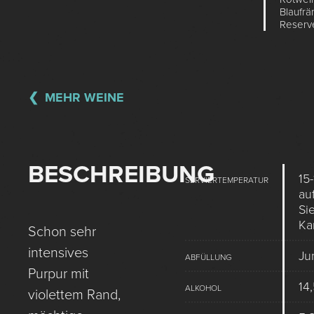
Blaufrä
Reserv
MEHR WEINE
BESCHREIBUNG
15-
SERVIERTEMPERATUR
au
Si
Ka
Schon sehr
intensives
Ju
ABFÜLLUNG
Purpur mit
14
ALKOHOL
violettem Rand,