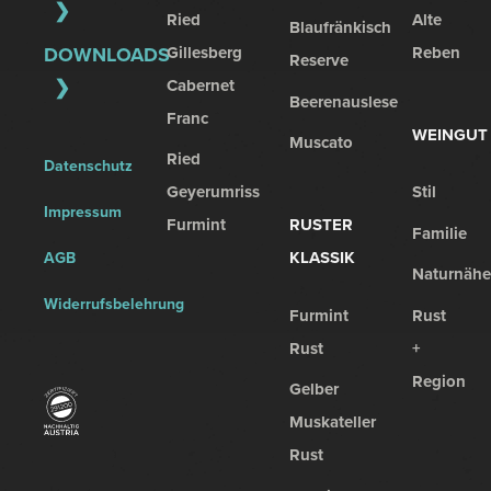
Ried
Alte
Blaufränkisch
Gillesberg
Reben
DOWNLOADS
Reserve
Cabernet
Beerenauslese
Franc
WEINGUT
Muscato
Ried
Datenschutz
Geyerumriss
Stil
Impressum
Furmint
RUSTER
Familie
KLASSIK
AGB
Naturnähe
Widerrufsbelehrung
Furmint
Rust
Rust
+
Region
Gelber
Muskateller
Rust