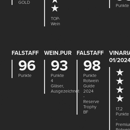
GOLD
Punkte
★
TOP-
Wein
FALSTAFF
WEIN.PUR
FALSTAFF
VINARI
96
93
98
01/202
★
Punkte
Punkte
Punkte
★
4
Rotwein
Gläser,
Guide
★
Ausgezeichnet
2024
★
-
Reserve
Trophy
17,2
BF
Punkte
-
Premi
Rotwei