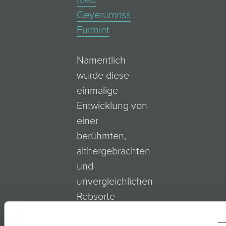
Geyerumriss
Furmint
Namentlich
wurde diese
einmalige
Entwicklung von
einer
berühmten,
althergebrachten
und
unvergleichlichen
Rebsorte
geprägt – und