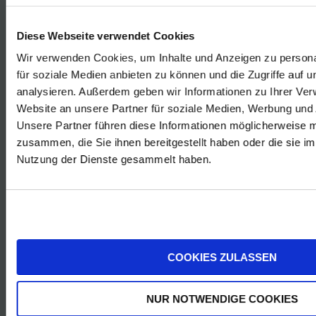
das schon seit
mindestens 600
Diese Webseite verwendet Cookies
Jahren: dem
Wir verwenden Cookies, um Inhalte und Anzeigen zu persona
Furmint (Šipon).
für soziale Medien anbieten zu können und die Zugriffe auf 
analysieren. Außerdem geben wir Informationen zu Ihrer Ve
Bis zur
Website an unsere Partner für soziale Medien, Werbung und 
Unsere Partner führen diese Informationen möglicherweise m
Reblauskatastrophe
zusammen, die Sie ihnen bereitgestellt haben oder die sie i
Anfang der
Nutzung der Dienste gesammelt haben.
1890er-Jahre
galt der Furmint
als
unumstrittene
Hauptsorte des
COOKIES ZULASSEN
Ruster
Hügellands. Die
NUR NOTWENDIGE COOKIES