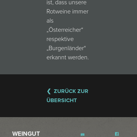
ist, dass unsere
Rotweine immer
als
„Österreicher“
respektive
„Burgenländer“
erkannt werden.
ZURÜCK ZUR
ÜBERSICHT
WEINGUT