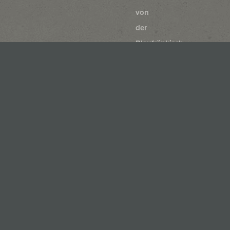
von
der
Blaufränkisch
Reserve
Rust
Zweigelt
Rust
Blaufränkisch
Rust
Merlot
Rust
Cabernet
Sauvignon
Rust