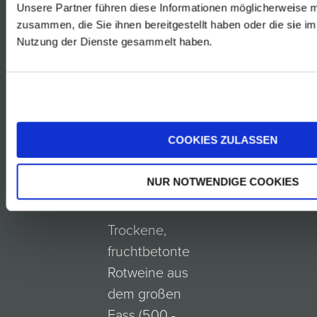
klassisch
Unsere Partner führen diese Informationen möglicherweise m
ausgebauten
zusammen, die Sie ihnen bereitgestellt haben oder die sie i
Nutzung der Dienste gesammelt haben.
Rotweine.
COOKIES ZULASSEN
NUR NOTWENDIGE COOKIES
Trockene,
fruchtbetonte
Rotweine aus
dem großen
Fass (500 -