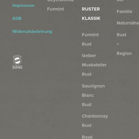
Impressum
Furmint
RUSTER
Familie
KLASSIK
AGB
Naturnähe
Widerrufsbelehrung
Furmint
Rust
Rust
+
Region
Gelber
Muskateller
Rust
Sauvignon
Blanc
Rust
Chardonnay
Rust
Rosé