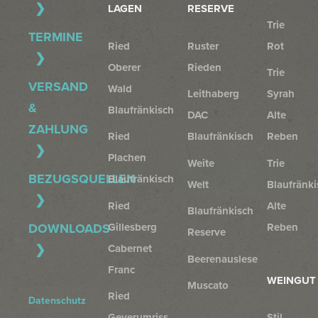
LAGEN
RESERVE
Trie
TERMINE
Ried
Ruster
Rot
Oberer
Rieden
Trie
VERSAND
Wald
Leithaberg
Syrah
&
Blaufränkisch
DAC
Alte
ZAHLUNG
Ried
Blaufränkisch
Reben
Plachen
Weite
Trie
BEZUGSQUELLEN
Blaufränkisch
Welt
Blaufränki
Ried
Alte
Blaufränkisch
Gillesberg
Reben
DOWNLOADS
Reserve
Cabernet
Beerenauslese
Franc
WEINGUT
Muscato
Ried
Datenschutz
Geyerumriss
Stil