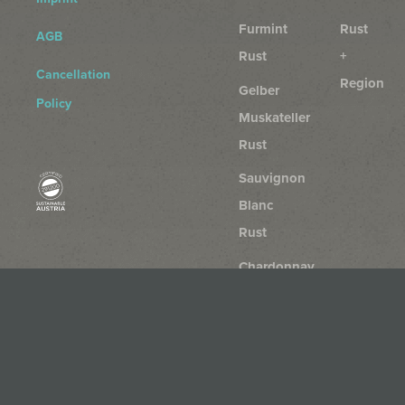
Furmint
Rust
AGB
Rust
+
Cancellation
Region
Gelber
Policy
Muskateller
Rust
Sauvignon
Blanc
Rust
Chardonnay
Rust
Rosé
von
der