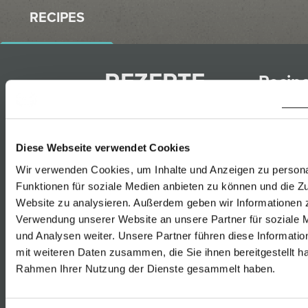
RECIPES
REZEPTE
Recip
PASSEND
that
ZU
match
TRAMINER
with
Diese Webseite verwendet Cookies
SPÄTLESE
Wir verwenden Cookies, um Inhalte und Anzeigen zu persona
RUST
Funktionen für soziale Medien anbieten zu können und die Zu
Furmi
Website zu analysieren. Außerdem geben wir Informationen z
Rust
Verwendung unserer Website an unsere Partner für soziale
Gelbe
und Analysen weiter. Unsere Partner führen diese Informati
Chestnut-
Muska
mit weiteren Daten zusammen, die Sie ihnen bereitgestellt ha
Stuffed
Rahmen Ihrer Nutzung der Dienste gesammelt haben.
Rust
Pasta with
Sauv
Wild Duck