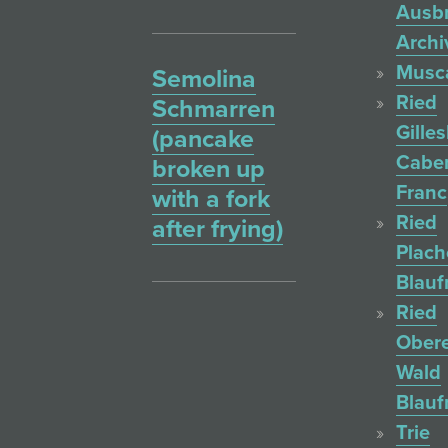
Ausb
Archi
Musc
Semolina
Ried
Schmarren
Gille
(pancake
Cabe
broken up
Franc
with a fork
Ried
after frying)
Plac
Blauf
Ried
Ober
Wald
Blauf
Trie