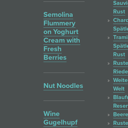
Sauv
Rust
Semolina
Char
Flummery
Spätl
on Yoghurt
Trami
Cream with
Spätl
Fresh
Rust
Berries
Ruste
Ried
Weite
Nut Noodles
Welt
Blauf
Reser
Wine
Beere
Gugelhupf
Ruste