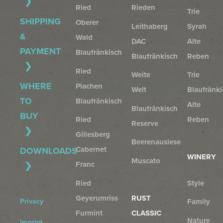
Ried
Rieden
Trie
SHIPPING
Oberer
Leithaberg
Syrah
&
Wald
DAC
Alte
PAYMENT
Blaufränkisch
Blaufränkisch
Reben
Ried
Weite
Trie
WHERE
Plachen
Welt
Blaufränki
TO
Blaufränkisch
Alte
Blaufränkisch
BUY
Ried
Reben
Reserve
Gillesberg
Beerenauslese
Cabernet
DOWNLOADS
WINERY
Muscato
Franc
Ried
Style
Geyerumriss
RUST
Privacy
Family
Furmint
CLASSIC
Nature
Imprint