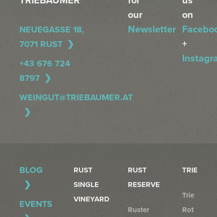
TRIEBAUMER
for
us
our
on
Newsletter
Facebo
NEUEGASSE 18,
+
7071 RUST
Instagr
+43 676 724
8797
WEINGUT@TRIEBAUMER.AT
BLOG
RUST
RUST
TRIE
SINGLE
RESERVE
Trie
VINEYARD
EVENTS
Ruster
Rot