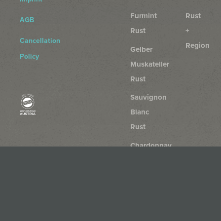
Furmint
Rust
AGB
Rust
+
Cancellation
Region
Gelber
Policy
Muskateller
Rust
Sauvignon
Blanc
Rust
Chardonnay
Rust
Rosé
von
der