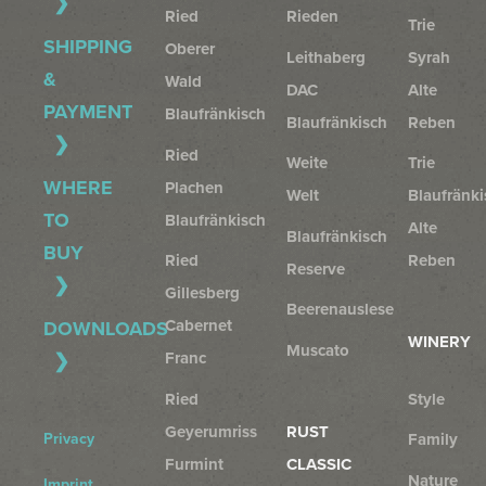
Ried
Rieden
Trie
SHIPPING
Oberer
Leithaberg
Syrah
&
Wald
DAC
Alte
PAYMENT
Blaufränkisch
Blaufränkisch
Reben
Ried
Weite
Trie
WHERE
Plachen
Welt
Blaufränki
TO
Blaufränkisch
Alte
Blaufränkisch
BUY
Ried
Reben
Reserve
Gillesberg
Beerenauslese
Cabernet
DOWNLOADS
WINERY
Muscato
Franc
Ried
Style
Geyerumriss
RUST
Privacy
Family
Furmint
CLASSIC
Nature
Imprint