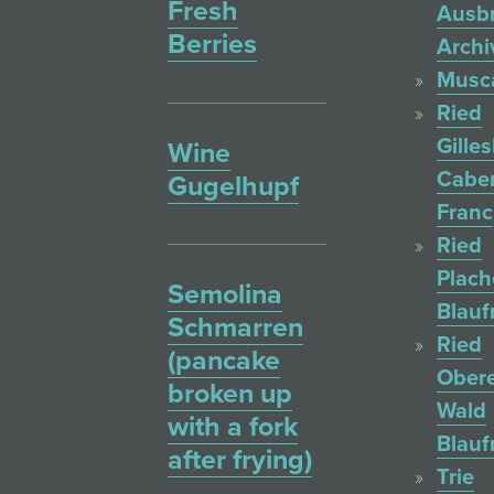
Fresh
Ausb
Berries
Archi
Musc
Ried
Gille
Wine
Cabe
Gugelhupf
Franc
Ried
Plac
Semolina
Blauf
Schmarren
Ried
(pancake
Ober
broken up
Wald
with a fork
Blauf
after frying)
Trie