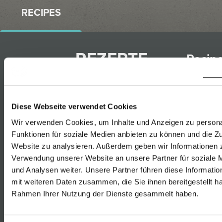
RECIPES
REZEPTE
Recip
PASSEND
that
ZU
match
BEERENAUSLESE
with
Diese Webseite verwendet Cookies
Wir verwenden Cookies, um Inhalte und Anzeigen zu persona
Funktionen für soziale Medien anbieten zu können und die Zu
Furmi
Rinder-Filet-
Website zu analysieren. Außerdem geben wir Informationen z
Rust
Tartar mit
Verwendung unserer Website an unsere Partner für soziale
Gelbe
und Analysen weiter. Unsere Partner führen diese Informati
Spargel-
Muska
mit weiteren Daten zusammen, die Sie ihnen bereitgestellt ha
Avocado-
Rahmen Ihrer Nutzung der Dienste gesammelt haben.
Rust
Tartar und
Sauv
Rotweizenvollkornwurzelb