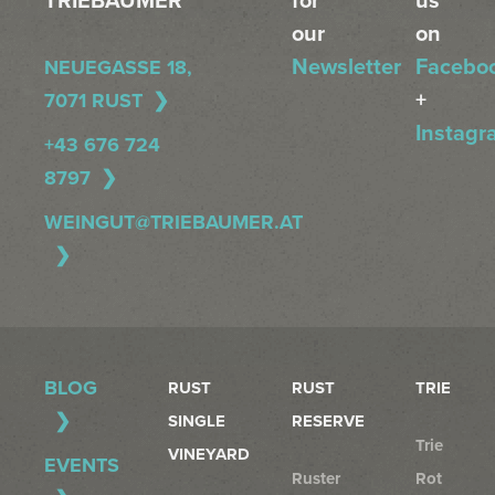
TRIEBAUMER
for
us
our
on
Newsletter
Facebo
NEUEGASSE 18,
+
7071 RUST
Instagr
+43 676 724
8797
WEINGUT@TRIEBAUMER.AT
BLOG
RUST
RUST
TRIE
SINGLE
RESERVE
Trie
VINEYARD
EVENTS
Ruster
Rot