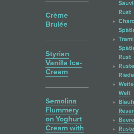
Sauv
Rust
Crème
Char
Brulée
Spätl
Trami
Spätl
Styrian
Rust
Vanilla Ice-
Ruste
Cream
Ried
Weite
Welt
Semolina
Blauf
Flummery
Reser
on Yoghurt
Beere
Cream with
Ruste