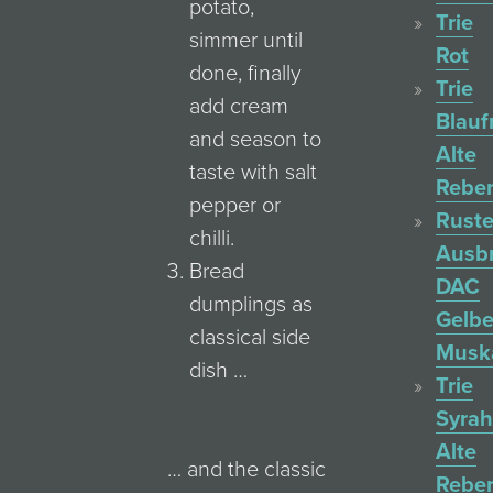
potato,
Trie
simmer until
Rot
done, finally
Trie
add cream
Blauf
and season to
Alte
taste with salt
Rebe
pepper or
Ruste
chilli.
Ausb
Bread
DAC
dumplings as
Gelbe
classical side
Muska
dish …
Trie
Syrah
Alte
… and the classic
Rebe