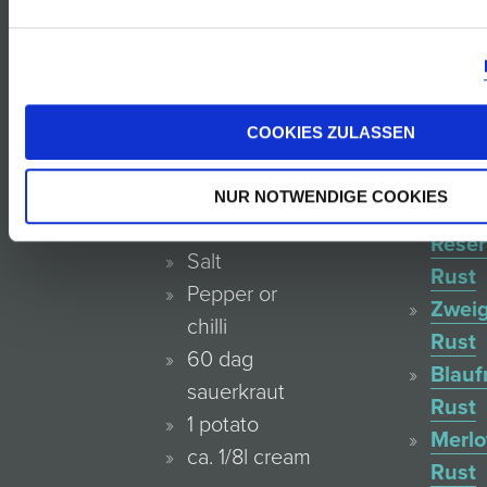
Sauv
4 Servings
Blanc
Rust
1–2 onions
Rosé
60 dag pork
COOKIES ZULASSEN
von
olive oil
der
Welschriesling
NUR NOTWENDIGE COOKIES
Blauf
Paprika
Reser
Salt
Rust
Pepper or
Zweig
chilli
Rust
60 dag
Blauf
sauerkraut
Rust
1 potato
Merlo
ca. 1/8l cream
Rust