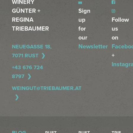
WINERY
GÜNTER +
Sign
REGINA
up
Follow
TRIEBAUMER
for
us
our
on
Newsletter
Facebo
NEUEGASSE 18,
+
7071 RUST
Instagr
+43 676 724
8797
WEINGUT@TRIEBAUMER.AT
BLOG
RUST
RUST
TRIE