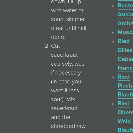
down, fill up
Ruste
with water or
Ausb
soup, simmer
Archi
meat until half
Musc
done.
Ried
Cut
Gille
sauerkraut
Cabe
coarsely, wash
Franc
if necessary
Ried
(in case you
Plac
want it less
Blauf
sour). Mix
Ried
sauerkraut
Ober
and the
Wald
shredded raw
Blauf