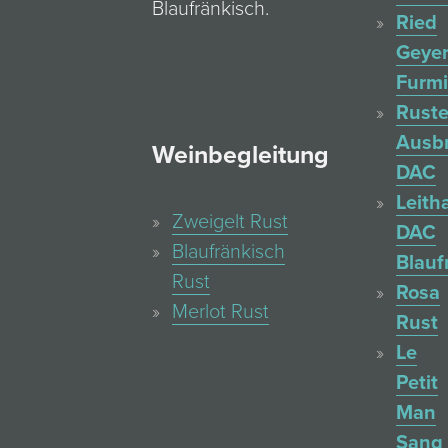
Blaufränkisch.
Ried
Geyer
Furmi
Ruste
Ausb
Weinbegleitung
DAC
Leith
Zweigelt Rust
DAC
Blaufränkisch
Blauf
Rust
Rosa
Merlot Rust
Rust
Le
Petit
Man
Sang