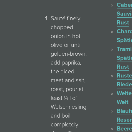
Cabe
Sauv
Sauté finely
Rust
chopped
Char
onion in hot
Spätl
olive oil until
Trami
golden-brown,
Spätl
add paprika,
Rust
the diced
Ruste
meat and salt,
Ried
roast, pour at
Weite
least ¼ l of
Welt
Welschriesling
Blauf
and boil
Reser
completely
Beere