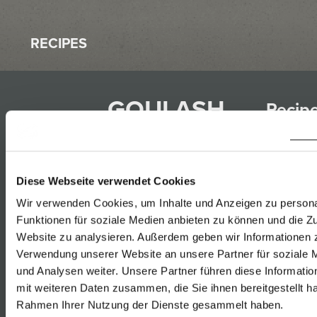
RECIPES
GOULASH
Recip
FROM
that
SZEGEDIN
match
(CABBAGE
with
Diese Webseite verwendet Cookies
STEW)
Wir verwenden Cookies, um Inhalte und Anzeigen zu persona
Furmi
Funktionen für soziale Medien anbieten zu können und die Zu
Website zu analysieren. Außerdem geben wir Informationen z
Rust
03.06.2018
Verwendung unserer Website an unsere Partner für soziale
Gelbe
und Analysen weiter. Unsere Partner führen diese Informati
Muska
mit weiteren Daten zusammen, die Sie ihnen bereitgestellt ha
Rust
Rahmen Ihrer Nutzung der Dienste gesammelt haben.