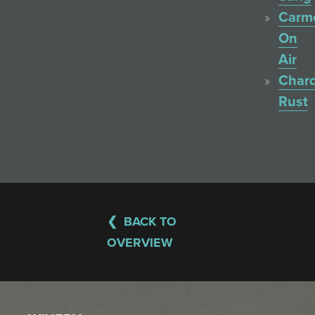
Carm
On
Air
Char
Rust
BACK TO
OVERVIEW