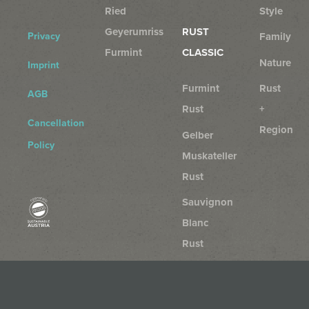
Ried
Style
Geyerumriss
RUST
Privacy
Family
Furmint
CLASSIC
Nature
Imprint
Furmint
Rust
AGB
Rust
+
Cancellation
Region
Gelber
Policy
Muskateller
Rust
Sauvignon
Blanc
Rust
Chardonnay
Rust