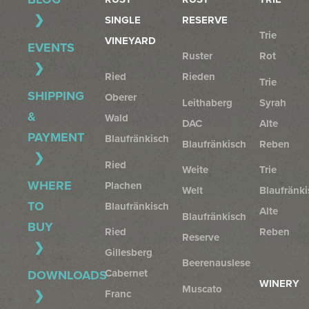
SINGLE
RESERVE
Trie
VINEYARD
EVENTS
Ruster
Rot
Ried
Rieden
Trie
SHIPPING
Oberer
Leithaberg
Syrah
&
Wald
DAC
Alte
PAYMENT
Blaufränkisch
Blaufränkisch
Reben
Ried
Weite
Trie
WHERE
Plachen
Welt
Blaufränki
TO
Blaufränkisch
Alte
Blaufränkisch
BUY
Ried
Reben
Reserve
Gillesberg
Beerenauslese
Cabernet
DOWNLOADS
WINERY
Muscato
Franc