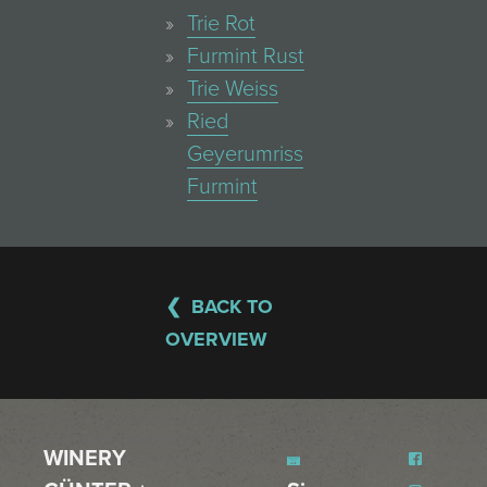
Trie Rot
Furmint Rust
Trie Weiss
Ried
Geyerumriss
Furmint
BACK TO
OVERVIEW
WINERY