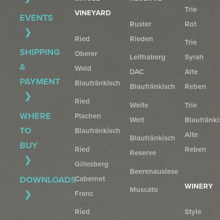
Trie
VINEYARD
EVENTS
Ruster
Rot
Ried
Rieden
Trie
SHIPPING
Oberer
Leithaberg
Syrah
&
Wald
DAC
Alte
PAYMENT
Blaufränkisch
Blaufränkisch
Reben
Ried
Weite
Trie
WHERE
Plachen
Welt
Blaufränki
TO
Blaufränkisch
Alte
Blaufränkisch
BUY
Ried
Reben
Reserve
Gillesberg
Beerenauslese
Cabernet
DOWNLOADS
WINERY
Muscato
Franc
Ried
Style