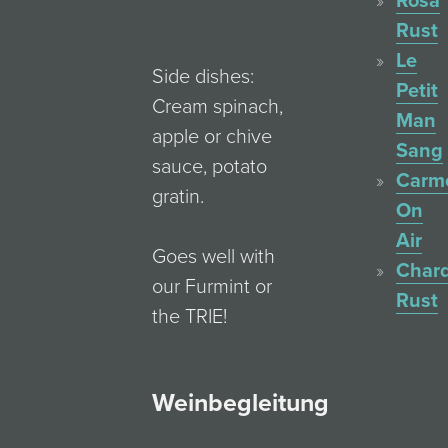
Rosa
Rust
Le
Side dishes:
Petit
Cream spinach,
Man
apple or chive
Sang
sauce, potato
Carm
gratin.
On
Air
Goes well with
Char
our Furmint or
Rust
the TRIE!
Weinbegleitung