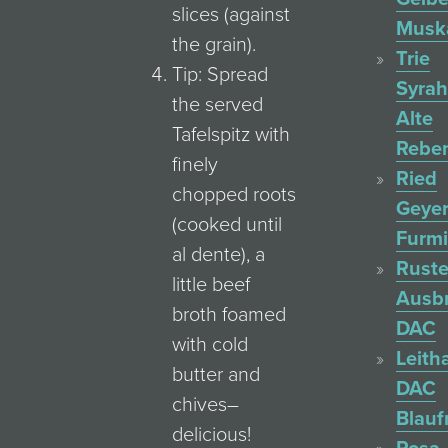
slices (against
Muska
the grain).
Trie
Tip: Spread
Syrah
the served
Alte
Tafelspitz with
Rebe
finely
Ried
chopped roots
Geyer
(cooked until
Furmi
al dente), a
Ruste
little beef
Ausb
broth foamed
DAC
with cold
Leith
butter and
DAC
chives–
Blauf
delicious!