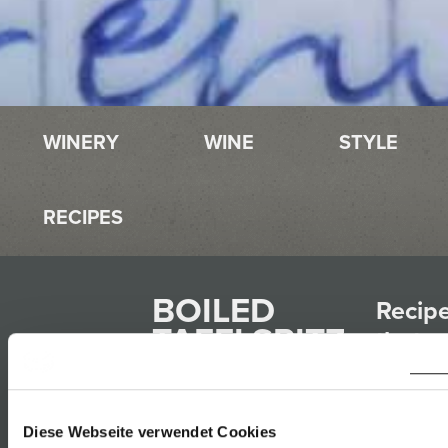
WINERY
WINE
STYLE
RECIPES
BOILED
Recip
TAFELSPITZ
that
match
with
03.03.2018
Diese Webseite verwendet Cookies