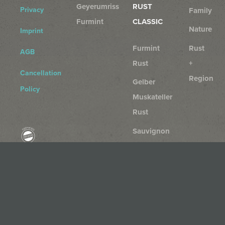
Geyerumriss
RUST
Privacy
Family
Furmint
CLASSIC
Nature
Imprint
Furmint
Rust
AGB
Rust
+
Cancellation
Region
Gelber
Policy
Muskateller
Rust
Sauvignon
Blanc
Rust
Chardonnay
Rust
Rosé