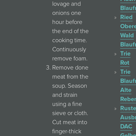
lovage and
Blauf
onions one
Ried
hour before
Ober
the end of the
Wald
cooking time.
Blauf
Continuously
Trie
remove foam.
Rot
Remove done
Trie
meat from the
Blauf
soup. Season
Alte
and strain
Rebe
using a fine
Ruste
sieve or cloth.
Ausb
Cut meat into
DAC
finger-thick
Gelbe