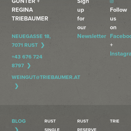
GÜNTER +
Sign
REGINA
up
Follow
TRIEBAUMER
for
us
our
on
Newsletter
Facebo
NEUEGASSE 18,
+
7071 RUST
Instagr
+43 676 724
8797
WEINGUT@TRIEBAUMER.AT
BLOG
RUST
RUST
TRIE
SINGLE
RESERVE