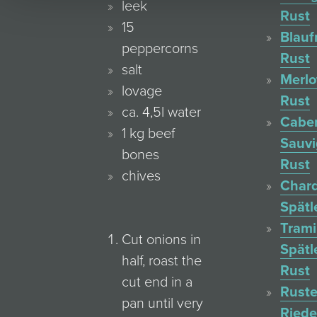
leek
Rust
15
Blauf
peppercorns
Rust
salt
Merlo
lovage
Rust
ca. 4,5l water
Cabe
1 kg beef
Sauv
bones
Rust
chives
Char
Spätl
Trami
Cut onions in
Spätl
half, roast the
Rust
cut end in a
Ruste
pan until very
Ried