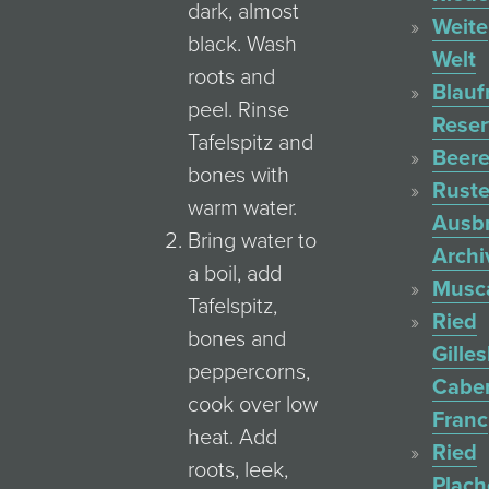
dark, almost
Weite
black. Wash
Welt
roots and
Blauf
peel. Rinse
Reser
Tafelspitz and
Beere
bones with
Ruste
warm water.
Ausb
Bring water to
Archi
a boil, add
Musc
Tafelspitz,
Ried
bones and
Gille
peppercorns,
Cabe
cook over low
Franc
heat. Add
Ried
roots, leek,
Plac