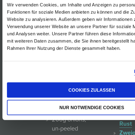
Wir verwenden Cookies, um Inhalte und Anzeigen zu persona
Furmi
Funktionen für soziale Medien anbieten zu können und die Zu
Rust
Website zu analysieren. Außerdem geben wir Informationen z
Gelbe
Verwendung unserer Website an unsere Partner für soziale
4 Servings
Muska
und Analysen weiter. Unsere Partner führen diese Informati
mit weiteren Daten zusammen, die Sie ihnen bereitgestellt ha
Rust
1 Tafelspitz
Rahmen Ihrer Nutzung der Dienste gesammelt haben.
Sauv
(beef) ca. 2 kg
Blanc
500 g
Rust
vegetables for
Rosé
the soup
von
COOKIES ZULASSEN
(celery, yellow
der
beads, carrots,
Blauf
NUR NOTWENDIGE COOKIES
parsley root)
Reser
200g onions,
Rust
un-peeled
Zweig