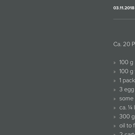
03.11.2018
Ca. 20 P
100 g
100 g 
1 pack
3 egg
some 
ca. ¼ 
300 g
oil to 
2 cart