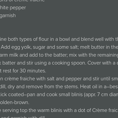
white pepper
o garnish
e both types of flour in a bowl and blend well with 
 Add egg yolk, sugar and some salt; melt butter in th
rm milk and add to the batter; mix with the remaining
k batter and stir using a cooking spoon. Cover with a 
t rest for 30 minutes.
 crème fraiche with salt and pepper and stir until s
ill, dry and remove from the stems. Heat oil in a–best
ick coated–pan and cook small blinis (appr. 7 cm dia
golden-brown.
 serving top the warm blinis with a dot of Crème frai