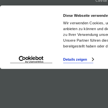
caviar
Diese Webseite verwende
An ideal
Wir verwenden Cookies, um
anbieten zu können und di
zu Ihrer Verwendung unser
Unsere Partner führen die
bereitgestellt haben oder
Weinb
Details zeigen
Trie W
Sauvi
BACK