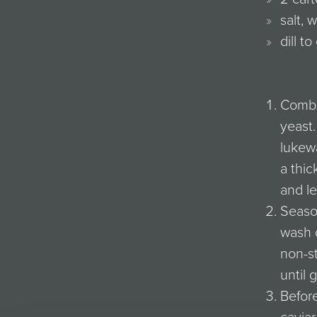
salt, 
dill t
Combin
yeast.
lukewa
a thic
and le
Season
wash d
non-st
until 
Before