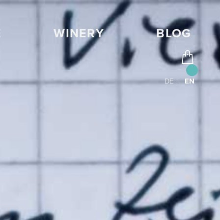
E
WINERY
BLOG
DE
|
EN