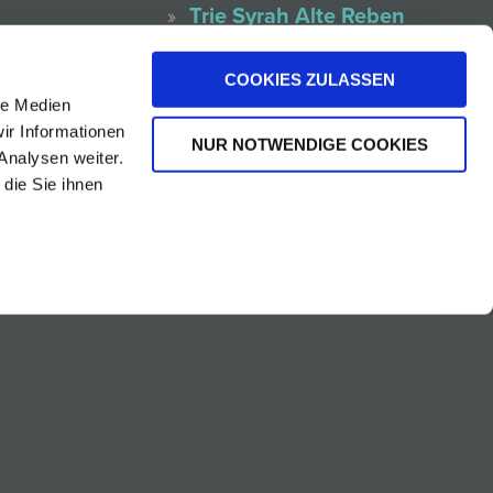
Trie Syrah Alte Reben
Ried Geyerumriss Furmint
Ruster Ausbruch DAC
COOKIES ZULASSEN
le Medien
Leithaberg DAC
ir Informationen
NUR NOTWENDIGE COOKIES
Blaufränkisch
Analysen weiter.
Rosa Rust
die Sie ihnen
Le Petit Man Sang
Carmen On Air
Chardonnay Rust