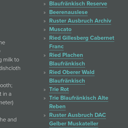
Blaufränkisch Reserve
Beerenauslese
Ruster Ausbruch Archiv
Muscato
Ried Gillesberg Cabernet
the
Franc
e
Ried Plachen
 milk to
Blaufränkisch
dishcloth
Ried Oberer Wald
Blaufränkisch
mooth;
Trie Rot
 in a
Trie Blaufränkisch Alte
meter)
Reben
Ruster Ausbruch DAC
che and
Gelber Muskateller