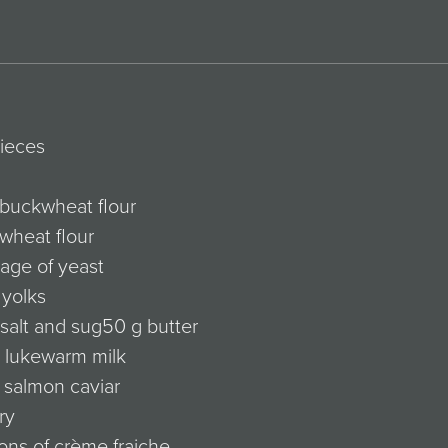
ieces
 buckwheat flour
wheat flour
age of yeast
 yolks
salt and sug50 g butter
l lukewarm milk
 salmon caviar
fry
ons of crème fraiche