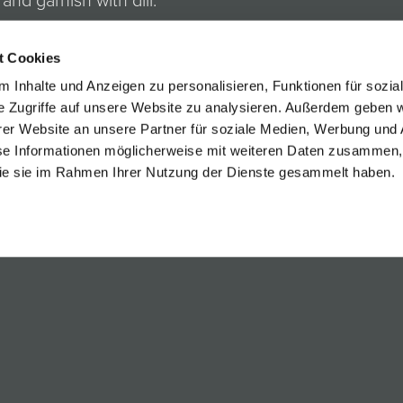
 and garnish with dill.
t Cookies
 accompaniment to our fruity-mineral Welschriesling.
 Inhalte und Anzeigen zu personalisieren, Funktionen für sozia
e Zugriffe auf unsere Website zu analysieren. Außerdem geben w
er Website an unsere Partner für soziale Medien, Werbung und 
se Informationen möglicherweise mit weiteren Daten zusammen, 
 die sie im Rahmen Ihrer Nutzung der Dienste gesammelt haben.
egleitung
eiss
gnon Blanc Rust
 TO OVERVIEW