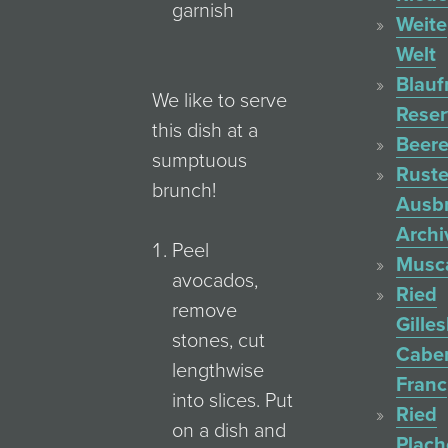
garnish
Weite
Welt
Blauf
We like to serve
Reser
this dish at a
Beere
sumptuous
Ruste
brunch!
Ausb
Archi
Peel
Musc
avocados,
Ried
remove
Gille
stones, cut
Cabe
lengthwise
Franc
into slices. Put
Ried
on a dish and
Plac