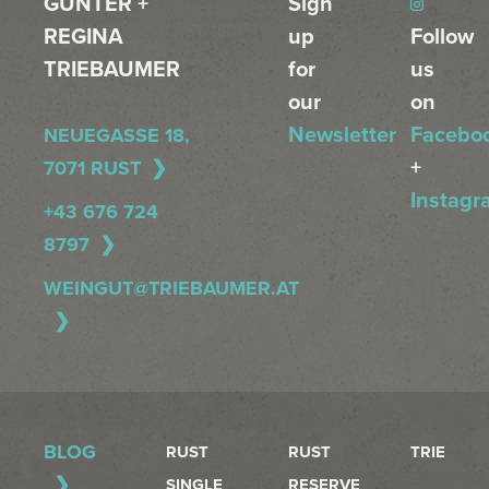
GÜNTER +
Sign
REGINA
up
Follow
TRIEBAUMER
for
us
our
on
Newsletter
Facebo
NEUEGASSE 18,
+
7071 RUST
Instagr
+43 676 724
8797
WEINGUT@TRIEBAUMER.AT
BLOG
RUST
RUST
TRIE
SINGLE
RESERVE