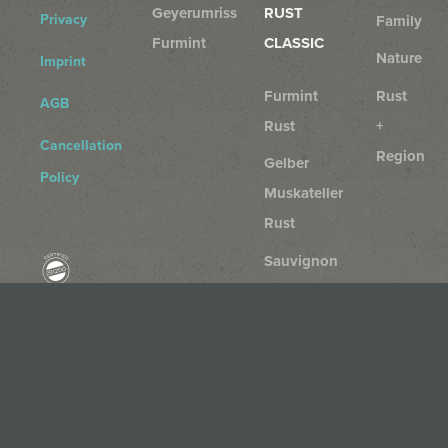
Geyerumriss
RUST
Privacy
Family
Furmint
CLASSIC
Nature
Imprint
Furmint
Rust
AGB
Rust
+
Cancellation
Region
Gelber
Policy
Muskateller
Rust
Sauvignon
Blanc
Rust
Chardonnay
Rust
Rosé