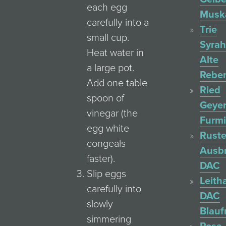
each egg
Muska
carefully into a
Trie
small cup.
Syrah
Heat water in
Alte
a large pot.
Rebe
Add one table
Ried
spoon of
Geyer
vinegar (the
Furmi
egg white
Ruste
congeals
Ausb
faster).
DAC
Slip eggs
Leith
carefully into
DAC
slowly
Blauf
simmering