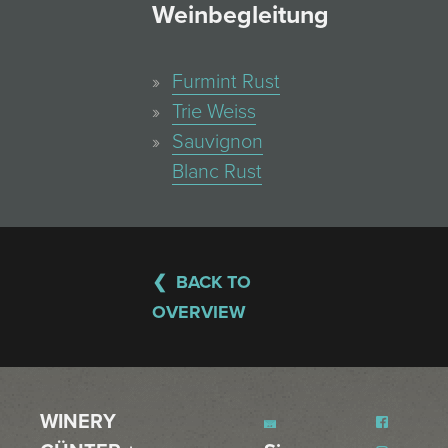
Weinbegleitung
Furmint Rust
Trie Weiss
Sauvignon
Blanc Rust
BACK TO
OVERVIEW
WINERY