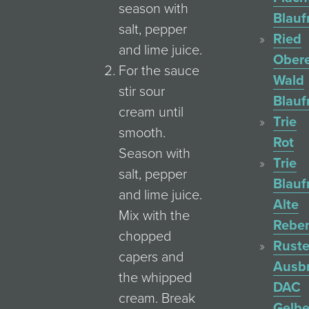
season with
Blauf
salt, pepper
Ried
and lime juice.
Ober
For the sauce
Wald
stir sour
Blauf
cream until
Trie
smooth.
Rot
Season with
Trie
salt, pepper
Blauf
and lime juice.
Alte
Mix with the
Rebe
chopped
Ruste
capers and
Ausb
the whipped
DAC
cream. Break
Gelbe