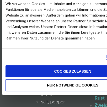
CAPER
Wir verwenden Cookies, um Inhalte und Anzeigen zu persona
Furmi
SAUCE
Funktionen für soziale Medien anbieten zu können und die Zu
Rust
Website zu analysieren. Außerdem geben wir Informationen z
Gelbe
Verwendung unserer Website an unsere Partner für soziale
Muska
und Analysen weiter. Unsere Partner führen diese Informati
02.11.2018
mit weiteren Daten zusammen, die Sie ihnen bereitgestellt ha
Rust
Rahmen Ihrer Nutzung der Dienste gesammelt haben.
Sauv
Blanc
Rust
4 Servings
Rosé
von
COOKIES ZULASSEN
2 ripe
der
avocados
Blauf
NUR NOTWENDIGE COOKIES
juice of ½
Reser
lemon
Rust
salt, pepper
Zweig