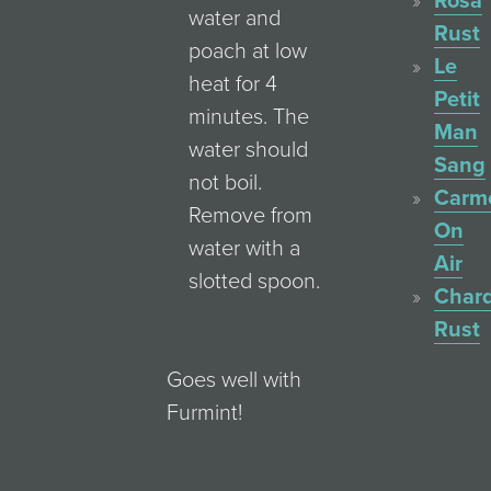
Rosa
water and
Rust
poach at low
Le
heat for 4
Petit
minutes. The
Man
water should
Sang
not boil.
Carm
Remove from
On
water with a
Air
slotted spoon.
Char
Rust
Goes well with
Furmint!