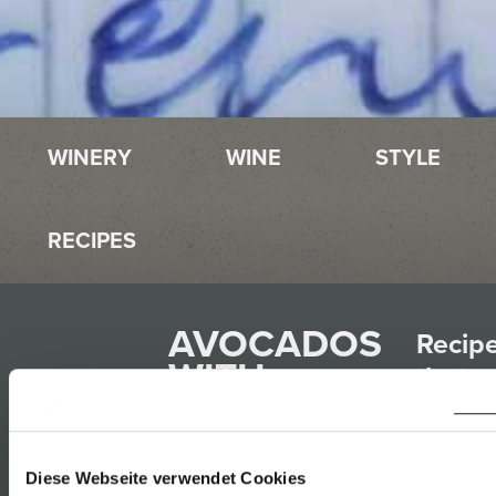
WINERY
WINE
STYLE
RECIPES
AVOCADOS
Recip
WITH
that
POACHED
match
EGG
with
AND
Diese Webseite verwendet Cookies