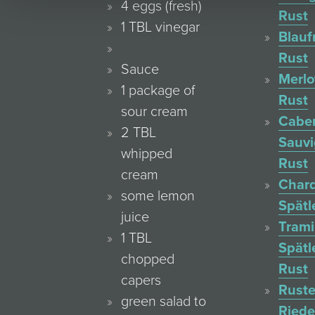
4 eggs (fresh)
Rust
1 TBL vinegar
Blauf
Rust
Sauce
Merlo
1 package of
Rust
sour cream
Cabe
2 TBL
Sauv
whipped
Rust
cream
Char
some lemon
Spätl
juice
Trami
1 TBL
Spätl
chopped
Rust
capers
Ruste
green salad to
Ried