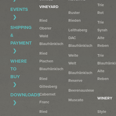
Trie
VINEYARD
EVENTS
Ruster
Rot
Ried
Rieden
Trie
SHIPPING
Oberer
Leithaberg
Syrah
&
Wald
DAC
Alte
PAYMENT
Blaufränkisch
Blaufränkisch
Reben
Ried
Weite
Trie
WHERE
Plachen
Welt
Blaufränki
TO
Blaufränkisch
Alte
Blaufränkisch
BUY
Ried
Reben
Reserve
Gillesberg
Beerenauslese
Cabernet
DOWNLOADS
WINERY
Muscato
Franc
Ried
Style