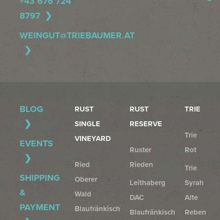
+43 676 724
8797
WEINGUT@TRIEBAUMER.AT
BLOG
RUST
RUST
TRIE
SINGLE
RESERVE
Trie
VINEYARD
EVENTS
Ruster
Rot
Ried
Rieden
Trie
SHIPPING
Oberer
Leithaberg
Syrah
&
Wald
DAC
Alte
PAYMENT
Blaufränkisch
Blaufränkisch
Reben