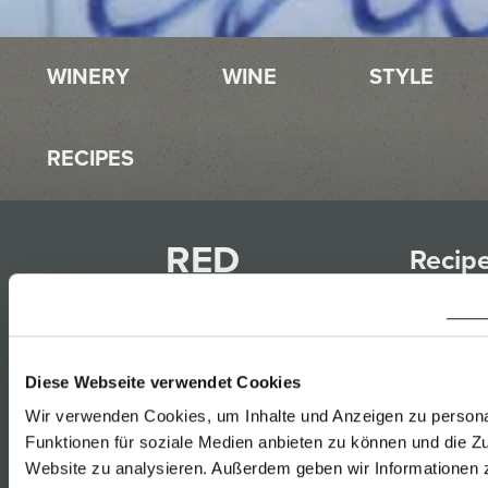
WINERY
WINE
STYLE
RECIPES
RED
Recip
BEET
that
SOUP
match
with
Diese Webseite verwendet Cookies
01.05.2017
Wir verwenden Cookies, um Inhalte und Anzeigen zu persona
Furmi
Funktionen für soziale Medien anbieten zu können und die Zu
Rust
Website zu analysieren. Außerdem geben wir Informationen z