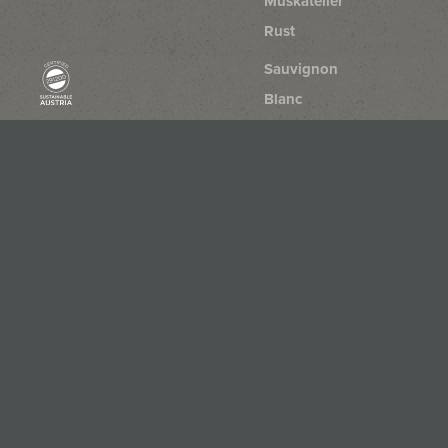
Muskateller
Rust
Sauvignon
Blanc
Rust
Chardonnay
Rust
Rosé
von
der
Blaufränkisch
Reserve
Rust
Zweigelt