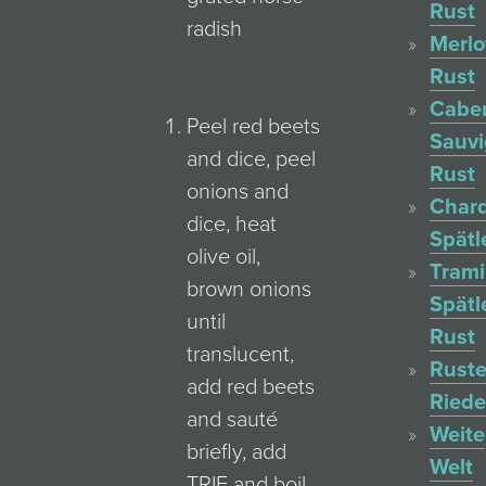
Rust
radish
Merlo
Rust
Cabe
Peel red beets
Sauv
and dice, peel
Rust
onions and
Char
dice, heat
Spätl
olive oil,
Trami
brown onions
Spätl
until
Rust
translucent,
Ruste
add red beets
Ried
and sauté
Weite
briefly, add
Welt
TRIE and boil