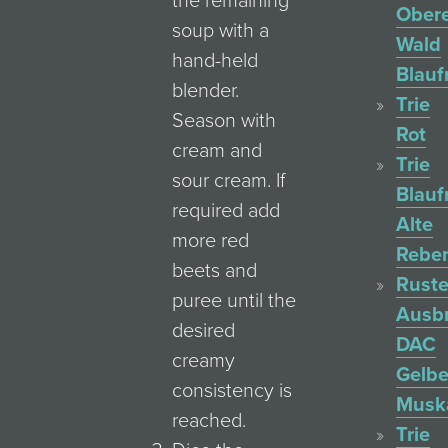
the remaining
Ober
soup with a
Wald
hand-held
Blauf
blender.
Trie
Season with
Rot
cream and
Trie
sour cream. If
Blauf
required add
Alte
more red
Rebe
beets and
Ruste
puree until the
Ausb
desired
DAC
creamy
Gelbe
consistency is
Muska
reached.
Trie