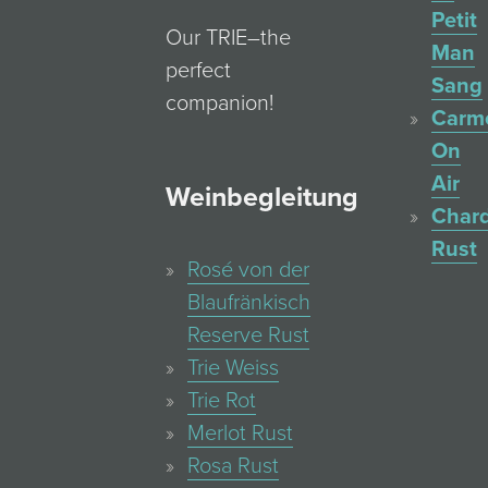
Petit
Our TRIE–the
Man
perfect
Sang
companion!
Carm
On
Air
Weinbegleitung
Char
Rust
Rosé von der
Blaufränkisch
Reserve Rust
Trie Weiss
Trie Rot
Merlot Rust
Rosa Rust