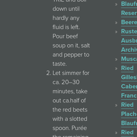
Blauf
down until
Reser
hardly any
Beere
fluid is left.
Ruste
Pour beef
Ausb
soup on it, salt
Archi
and pepper to
Musc
taste.
Ried
Let simmer for
Gille
ca. 20–30
Cabe
minutes, take
Franc
out ca.half of
Ried
the red beets
Plac
with a slotted
Blauf
spoon. Purée
Ried