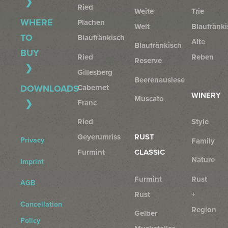
Ried
Weite
Trie
WHERE
Plachen
Welt
Blaufränki
TO
Blaufränkisch
Alte
Blaufränkisch
BUY
Ried
Reben
Reserve
Gillesberg
Beerenauslese
Cabernet
DOWNLOADS
WINERY
Muscato
Franc
Ried
Style
Geyerumriss
RUST
Privacy
Family
Furmint
CLASSIC
Nature
Imprint
Furmint
Rust
AGB
Rust
+
Cancellation
Region
Gelber
Policy