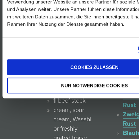
Gelbe
Verwendung unserer Website an unsere Partner für soziale
und Analysen weiter. Unsere Partner führen diese Informati
Muska
4 Servings
mit weiteren Daten zusammen, die Sie ihnen bereitgestellt ha
Rust
Rahmen Ihrer Nutzung der Dienste gesammelt haben.
Sauv
500g red
Blanc
beets
Rust
2 medium-
Rosé
sized onions
von
COOKIES ZULASSEN
olive oil, salt,
der
pepper
Blauf
NUR NOTWENDIGE COOKIES
¼ l TRIE
Reser
1l beef stock
Rust
cream, sour
Zweig
cream, Wasabi
Rust
or freshly
Blauf
grated horse