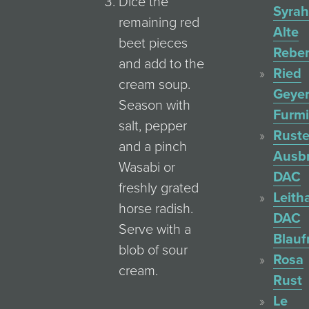
Dice the
Syrah
remaining red
Alte
beet pieces
Rebe
and add to the
Ried
cream soup.
Geyer
Season with
Furmi
salt, pepper
Ruste
and a pinch
Ausb
Wasabi or
DAC
freshly grated
Leith
horse radish.
DAC
Serve with a
Blauf
blob of sour
Rosa
cream.
Rust
Le