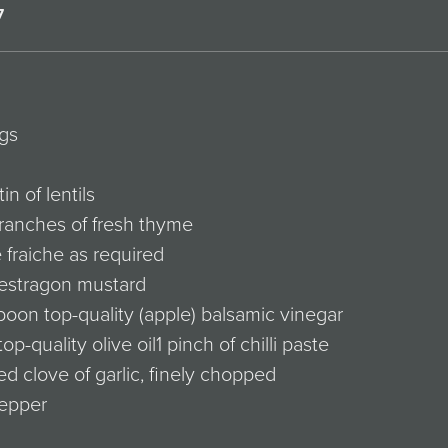
7
gs
 tin of lentils
ranches of fresh thyme
fraiche as required
 estragon mustard
poon top-quality (apple) balsamic vinegar
top-quality olive oil1 pinch of chilli paste
ed clove of garlic, finely chopped
pepper