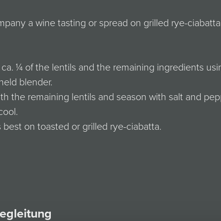
pany a wine tasting or spread on grilled rye-ciabatta
ca. ¼ of the lentils and the remaining ingredients usi
held blender.
th the remaining lentils and season with salt and pep
cool.
 best on toasted or grilled rye-ciabatta.
egleitung