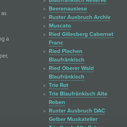
Blaufränkisch Reserve
Beerenauslese
 as
Ruster Ausbruch Archiv
Muscato
Ried Gillesberg Cabernet
ng a
Franc
Ried Plachen
per,
Blaufränkisch
Ried Oberer Wald
Blaufränkisch
Trie Rot
Trie Blaufränkisch Alte
Reben
Ruster Ausbruch DAC
Gelber Muskateller