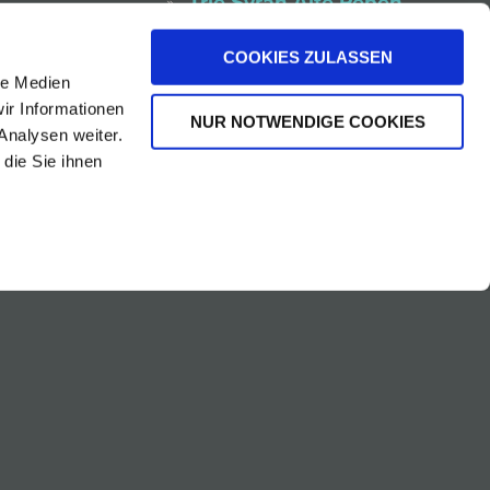
Trie Syrah Alte Reben
Ried Geyerumriss Furmint
COOKIES ZULASSEN
Ruster Ausbruch DAC
le Medien
Leithaberg DAC
ir Informationen
NUR NOTWENDIGE COOKIES
Blaufränkisch
Analysen weiter.
die Sie ihnen
Rosa Rust
Le Petit Man Sang
Carmen On Air
Chardonnay Rust