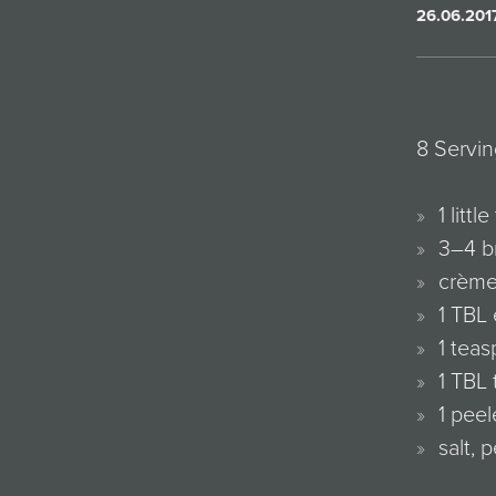
26.06.201
8 Servin
1 little
3–4 b
crème 
1 TBL
1 teas
1 TBL 
1 peel
salt, 