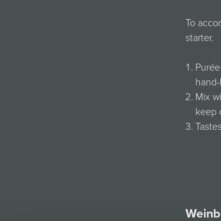
To accom
starter.
Purée 
hand-
Mix wi
keep 
Tastes
Weinb