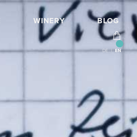
E
WINERY
BLOG
DE
|
EN