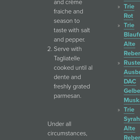
and crème
Trie
fraiche and
Rot
season to
Trie
taste with salt
Blauf
and pepper.
Alte
Serve with
Rebe
Tagliatelle
Ruste
cooked until al
Ausb
dente and
DAC
freshly grated
Gelbe
parmesan.
Muska
Trie
Syrah
Under all
Alte
circumstances,
Rebe