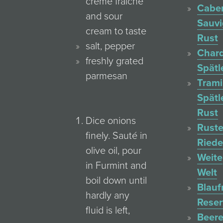
crème fraiche
Cabe
and sour
Sauv
cream to taste
Rust
salt, pepper
Char
freshly grated
Spätl
parmesan
Trami
Spätl
Rust
Dice onions
Ruste
finely. Sauté in
Ried
olive oil, pour
Weite
in Furmint and
Welt
boil down until
Blauf
hardly any
Reser
fluid is left,
Beere