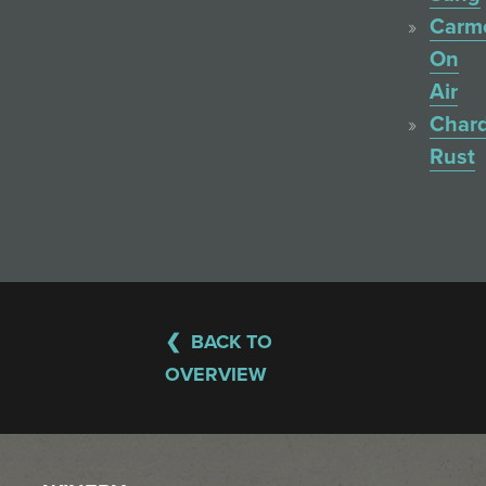
Carm
On
Air
Char
Rust
BACK TO
OVERVIEW