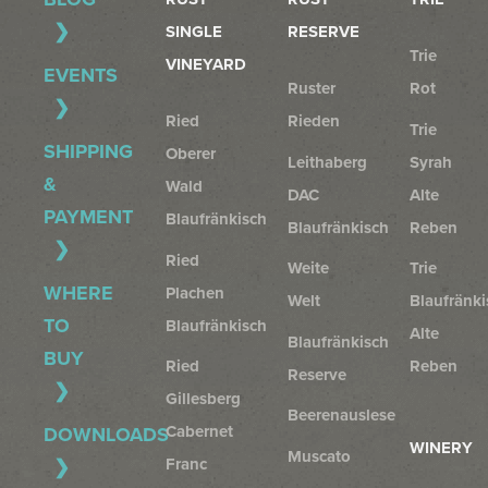
SINGLE
RESERVE
Trie
VINEYARD
EVENTS
Ruster
Rot
Ried
Rieden
Trie
SHIPPING
Oberer
Leithaberg
Syrah
&
Wald
DAC
Alte
PAYMENT
Blaufränkisch
Blaufränkisch
Reben
Ried
Weite
Trie
WHERE
Plachen
Welt
Blaufränki
TO
Blaufränkisch
Alte
Blaufränkisch
BUY
Ried
Reben
Reserve
Gillesberg
Beerenauslese
Cabernet
DOWNLOADS
WINERY
Muscato
Franc