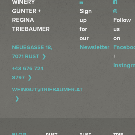
WINERY
GÜNTER +
Sign
REGINA
up
Follow
TRIEBAUMER
for
us
our
on
Newsletter
Facebo
NEUEGASSE 18,
+
7071 RUST
Instagr
+43 676 724
8797
WEINGUT@TRIEBAUMER.AT
BLOG
RUST
RUST
TRIE