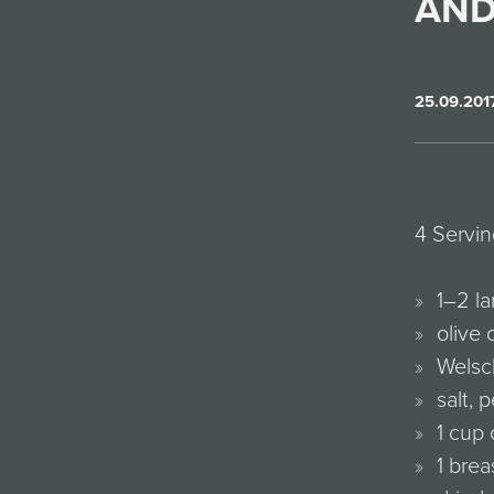
AND
25.09.201
4 Servin
1–2 l
olive o
Welsch
salt, 
1 cup 
1 brea