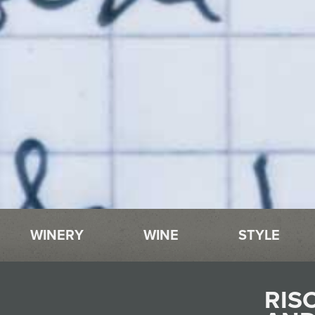
WINERY
WINE
STYLE
RIS