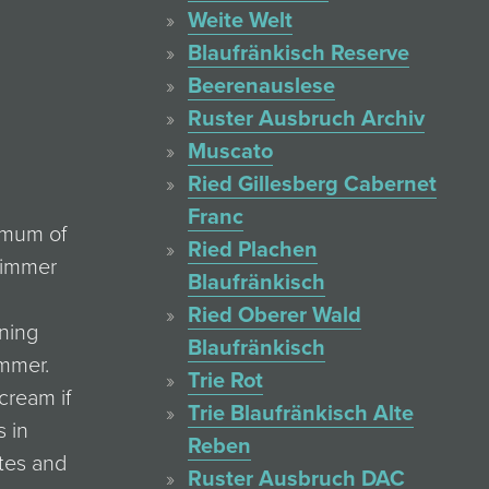
Weite Welt
Blaufränkisch Reserve
Beerenauslese
Ruster Ausbruch Archiv
Muscato
Ried Gillesberg Cabernet
Franc
nimum of
Ried Plachen
 simmer
Blaufränkisch
Ried Oberer Wald
ining
Blaufränkisch
immer.
Trie Rot
 cream if
Trie Blaufränkisch Alte
s in
Reben
utes and
Ruster Ausbruch DAC