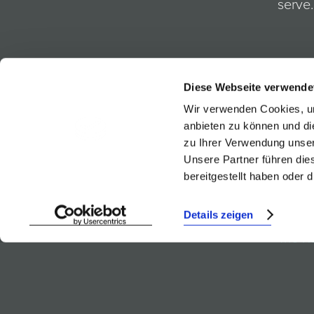
serve.
Goes ver
Reserve 
Diese Webseite verwende
Wir verwenden Cookies, um
anbieten zu können und di
zu Ihrer Verwendung unser
Unsere Partner führen die
bereitgestellt haben oder
Weinb
Details zeigen
Trie R
Ried 
Blauf
Rosa 