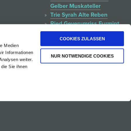
Gelber Muskateller
Trie Syrah Alte Reben
Ried Geyerumriss Furmint
isch
Ruster Ausbruch DAC
COOKIES ZULASSEN
Leithaberg DAC
le Medien
Blaufränkisch
ir Informationen
NUR NOTWENDIGE COOKIES
Rosa Rust
Analysen weiter.
Le Petit Man Sang
die Sie ihnen
Carmen On Air
Chardonnay Rust