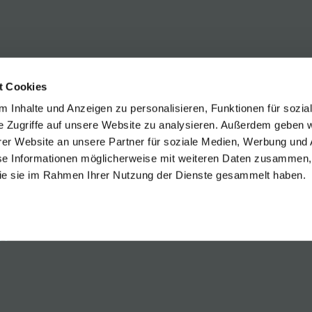
y well with our barrique-red wines! Our tip: Blaufränk
or Shiraz.
t Cookies
 Inhalte und Anzeigen zu personalisieren, Funktionen für sozia
e Zugriffe auf unsere Website zu analysieren. Außerdem geben w
er Website an unsere Partner für soziale Medien, Werbung und 
se Informationen möglicherweise mit weiteren Daten zusammen, 
 die sie im Rahmen Ihrer Nutzung der Dienste gesammelt haben.
egleitung
ot
Plachen Blaufränkisch
ränkisch Reserve
Rust