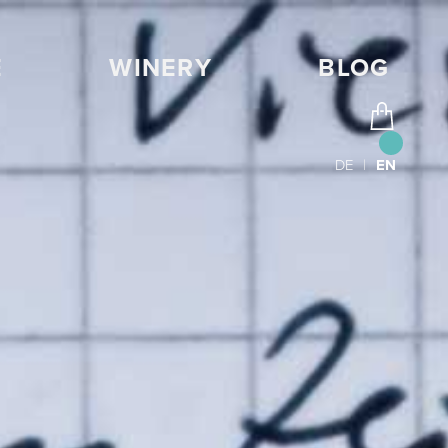
E
WINERY
BLOG
DE
|
EN