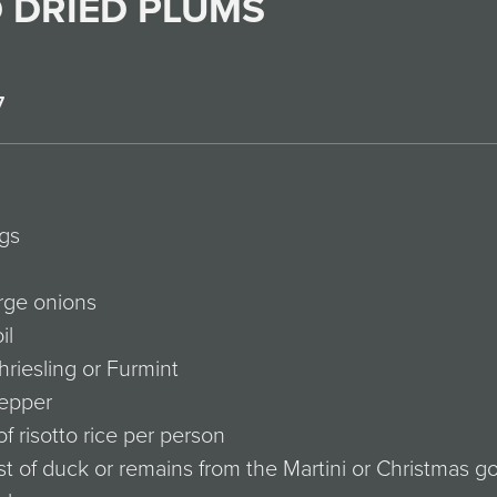
 DRIED PLUMS
7
gs
arge onions
il
riesling or Furmint
pepper
of risotto rice per person
st of duck or remains from the Martini or Christmas g