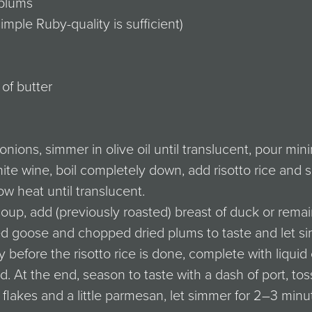
 plums
simple Ruby-quality is sufficient)
m
 of butter
nions, simmer in olive oil until translucent, pour mi
hite wine, boil completely down, add risotto rice and
ow heat until translucent.
oup, add (previously roasted) breast of duck or rema
ed goose and chopped dried plums to taste and let s
y before the risotto rice is done, complete with liquid
d. At the end, season to taste with a dash of port, tos
 flakes and a little parmesan, let simmer for 2–3 min