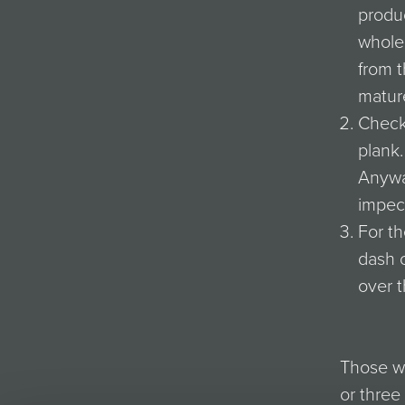
produc
whole 
from t
matur
Check
plank.
Anywa
impec
For th
dash o
over t
Those wh
or thre