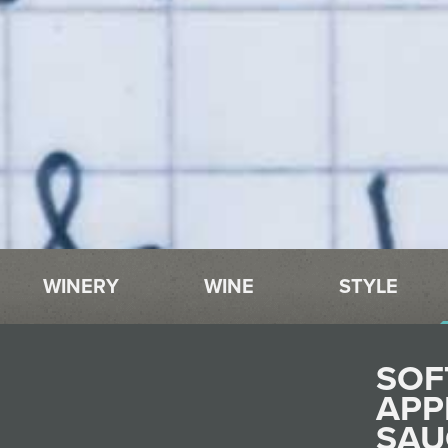
WINERY
WINE
STYLE
SOF
APP
SAU