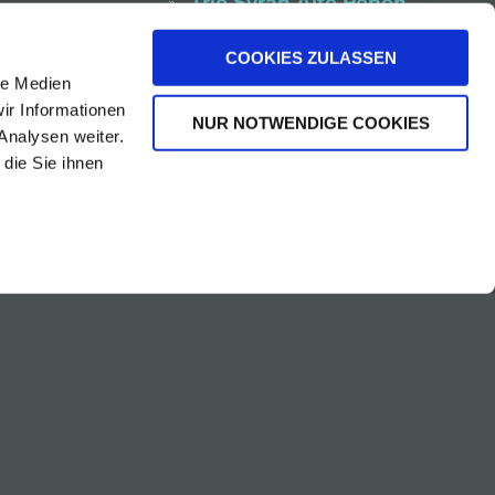
Trie Syrah Alte Reben
Ried Geyerumriss Furmint
COOKIES ZULASSEN
Ruster Ausbruch DAC
le Medien
Leithaberg DAC
ir Informationen
NUR NOTWENDIGE COOKIES
Blaufränkisch
Analysen weiter.
die Sie ihnen
Rosa Rust
Le Petit Man Sang
Carmen On Air
Chardonnay Rust