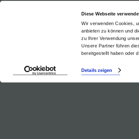
quince or
Diese Webseite verwende
Wir verwenden Cookies, um
anbieten zu können und di
zu Ihrer Verwendung unser
Unsere Partner führen die
Weinb
bereitgestellt haben oder
Details zeigen
Trie R
Trie W
Chard
BACK