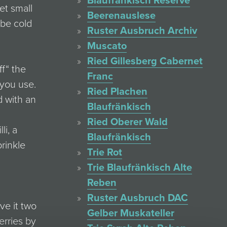
Blaufränkisch Reserve
et small
Beerenauslese
 be cold
Ruster Ausbruch Archiv
Muscato
Ried Gillesberg Cabernet
f“ the
Franc
 you use.
Ried Plachen
 with an
Blaufränkisch
Ried Oberer Wald
li, a
Blaufränkisch
prinkle
Trie Rot
Trie Blaufränkisch Alte
Reben
Ruster Ausbruch DAC
ve it two
Gelber Muskateller
rries by