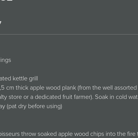
7
ings
ted kettle grill
1,5 cm thick apple wood plank (from the well assorted
lty store or a dedicated fruit farmer). Soak in cold wat
y (pat dry before using)
isseurs throw soaked apple wood chips into the fire 