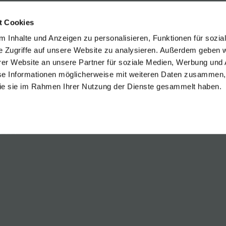
 yellow pears; that´s flexibility!
t Cookies
 Inhalte und Anzeigen zu personalisieren, Funktionen für sozia
e Zugriffe auf unsere Website zu analysieren. Außerdem geben w
er Website an unsere Partner für soziale Medien, Werbung und 
se Informationen möglicherweise mit weiteren Daten zusammen, 
egleitung
 die sie im Rahmen Ihrer Nutzung der Dienste gesammelt haben.
ot
eiss
onnay Spätlese
 TO OVERVIEW