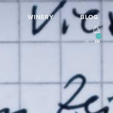
E
WINERY
BLOG
DE
|
EN