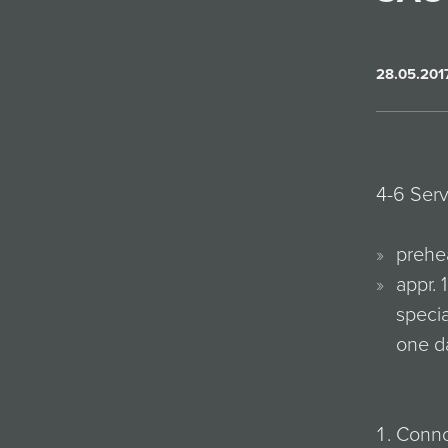
28.05.201
4-6 Serv
prehea
appr. 
specia
one da
Conno