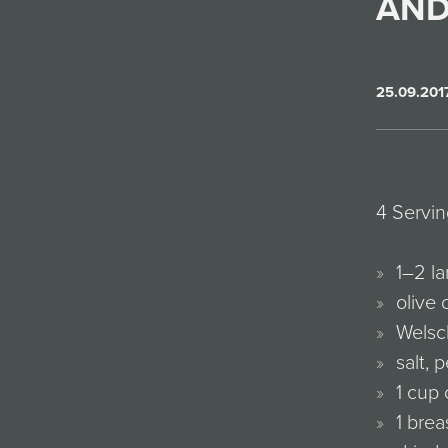
AND
25.09.201
4 Servin
1–2 l
olive o
Welsch
salt, 
1 cup 
1 brea