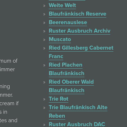
Weite Welt
Blaufränkisch Reserve
Beerenauslese
Ruster Ausbruch Archiv
Muscato
Ried Gillesberg Cabernet
Franc
nimum of
Ried Plachen
 simmer
Blaufränkisch
Ried Oberer Wald
ining
Blaufränkisch
immer.
Trie Rot
 cream if
Trie Blaufränkisch Alte
s in
Reben
utes and
Ruster Ausbruch DAC