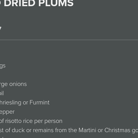
 DRIED PLUMS
7
gs
arge onions
il
riesling or Furmint
pepper
of risotto rice per person
st of duck or remains from the Martini or Christmas g