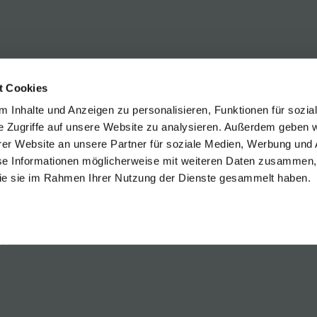
y well with our barrique-red wines! Our tip: Blaufränk
or Shiraz.
t Cookies
 Inhalte und Anzeigen zu personalisieren, Funktionen für sozia
e Zugriffe auf unsere Website zu analysieren. Außerdem geben w
er Website an unsere Partner für soziale Medien, Werbung und 
se Informationen möglicherweise mit weiteren Daten zusammen, 
 die sie im Rahmen Ihrer Nutzung der Dienste gesammelt haben.
egleitung
ot
Plachen Blaufränkisch
ränkisch Reserve
Rust