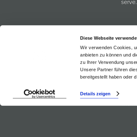
serve.
Goes ver
Reserve 
Diese Webseite verwende
Wir verwenden Cookies, um
anbieten zu können und di
zu Ihrer Verwendung unser
Unsere Partner führen die
bereitgestellt haben oder
Weinb
Details zeigen
Trie R
Ried 
Blauf
Rosa 