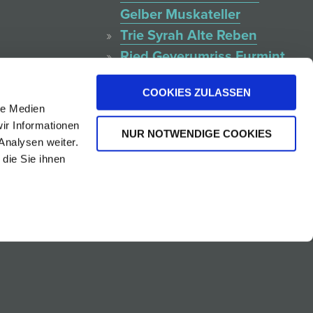
Gelber Muskateller
Trie Syrah Alte Reben
Ried Geyerumriss Furmint
isch
Ruster Ausbruch DAC
COOKIES ZULASSEN
Leithaberg DAC
le Medien
Blaufränkisch
ir Informationen
NUR NOTWENDIGE COOKIES
Rosa Rust
Analysen weiter.
Le Petit Man Sang
die Sie ihnen
Carmen On Air
Chardonnay Rust