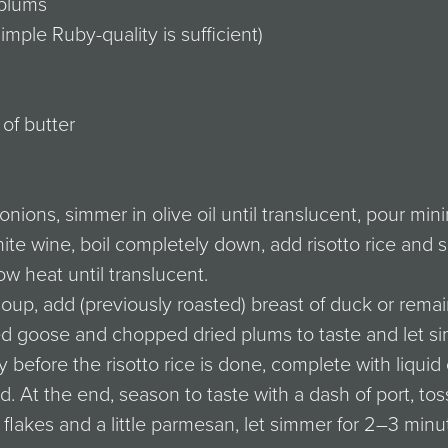
 plums
simple Ruby-quality is sufficient)
m
 of butter
nions, simmer in olive oil until translucent, pour mi
hite wine, boil completely down, add risotto rice and
ow heat until translucent.
oup, add (previously roasted) breast of duck or rema
ed goose and chopped dried plums to taste and let s
y before the risotto rice is done, complete with liquid
d. At the end, season to taste with a dash of port, tos
 flakes and a little parmesan, let simmer for 2–3 min