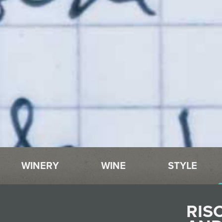
WINERY
WINE
STYLE
RIS