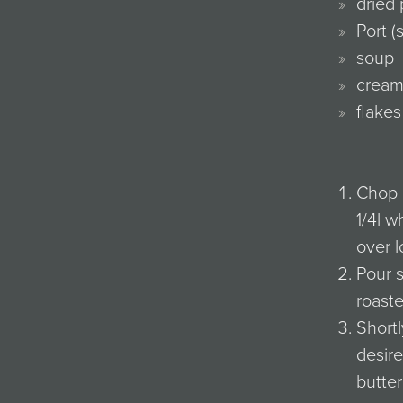
dried
Port (
soup
crea
flakes
Chop o
1/4l w
over l
Pour s
roast
Shortl
desire
butter