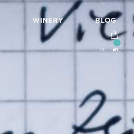
E
WINERY
BLOG
DE
|
EN