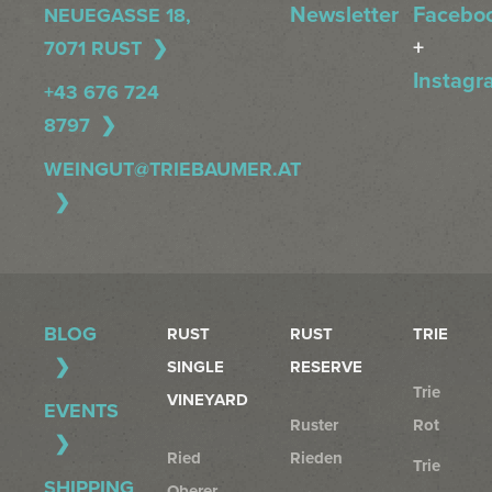
Newsletter
Facebo
NEUEGASSE 18,
+
7071 RUST
Instagr
+43 676 724
8797
WEINGUT@TRIEBAUMER.AT
BLOG
RUST
RUST
TRIE
SINGLE
RESERVE
Trie
VINEYARD
EVENTS
Ruster
Rot
Ried
Rieden
Trie
SHIPPING
Oberer