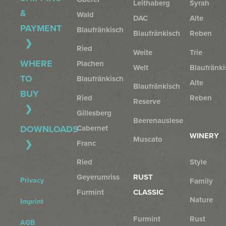
Leithaberg
Syrah
&
Wald
DAC
Alte
PAYMENT
Blaufränkisch
Blaufränkisch
Reben
Ried
Weite
Trie
WHERE
Plachen
Welt
Blaufränki
TO
Blaufränkisch
Alte
Blaufränkisch
BUY
Ried
Reben
Reserve
Gillesberg
Beerenauslese
Cabernet
DOWNLOADS
WINERY
Muscato
Franc
Ried
Style
Geyerumriss
RUST
Privacy
Family
Furmint
CLASSIC
Nature
Imprint
Furmint
Rust
AGB