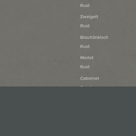
Rust
Zweigelt
Rust
Blaufränkisch
Rust
Merlot
Rust
Cabernet
Sauvignon
Rust
Cabernet
Franc
Rust